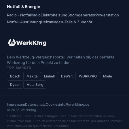
Notfall & Energie
Radio - Notfallradio
Elektroheizung
Stromgenerator
Powerstation
Notfall-Ausrüstung
Heizanlagen-Teile & Zubehör
Dein Werkzeug-Vergleichsportal. Wir helfen dir, das perfekte
Werkzeug für dein Projekt zu finden.
TOP-MARKEN
Bosch
Makita
Einhell
DeWalt
WORKPRO
Miele
Dyson
Acta Berg
Impressum
Datenschutz
Cookies
info@werkking.de
© 2026 Werkking
* Affiliate-Links: Bei Bestellungen über unsere Partner erhalten wir eine
kleine Provision. Für dich entstehen keine Mehrkosten. Als Amazon-Partner
verdienen wir an qualifizierten Verkäufen.