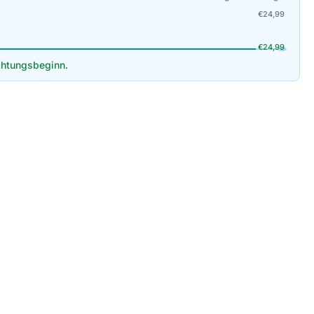
€
24,99
€
24,99
htungsbeginn.