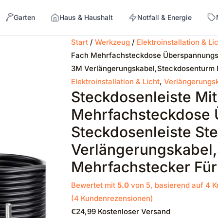
Garten
Haus & Haushalt
Notfall & Energie
Start
/
Werkzeug
/
Elektroinstallation & Li
Fach Mehrfachsteckdose Überspannungssc
→
3M Verlängerungskabel,Steckdosenturm 
Elektroinstallation & Licht
,
Verlängerungs
Steckdosenleiste Mi
Mehrfachsteckdose 
Steckdosenleiste Ste
Verlängerungskabel
Mehrfachstecker Für
Bewertet mit
5.0
von 5, basierend auf
4
K
(
4
Kundenrezensionen)
€
24,99
Kostenloser Versand