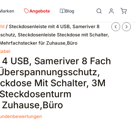
Marken
Angebote
Blog
cht
/ Steckdosenleiste mit 4 USB, Sameriver 8
hutz, Steckdosenleiste Steckdose mit Schalter,
Mehrfachstecker für Zuhause,Büro
kabel
t 4 USB, Sameriver 8 Fach
Überspannungsschutz,
ckdose Mit Schalter, 3M
,Steckdosenturm
 Zuhause,Büro
undenbewertungen