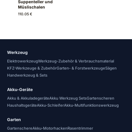
Suppenteller und
Müslischalen
110.05 €
Werkzeug
Elektrowerkzeug
Werkzeug-Zubehör & Verbrauchsmaterial
KFZ-Werkzeuge & Zubehör
Garten- & Forstwerkzeuge
Sägen
Handwerkzeug & Sets
Akku-Geräte
Akku & Akkuladegeräte
Akku Werkzeug Sets
Gartenscheren
Haushaltsgeräte
Akku-Schleifer
Akku-Multifunktionswerkzeug
Garten
Gartenschere
Akku-Motorhacken
Rasentrimmer