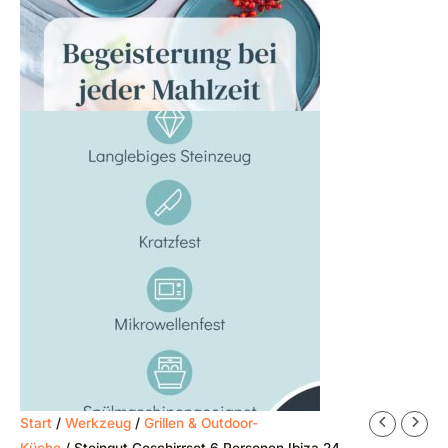
Start
/
Werkzeug
/
Grillen & Outdoor-
Küche
/ Steingut Geschirrset 6 Personen Ibiza 24