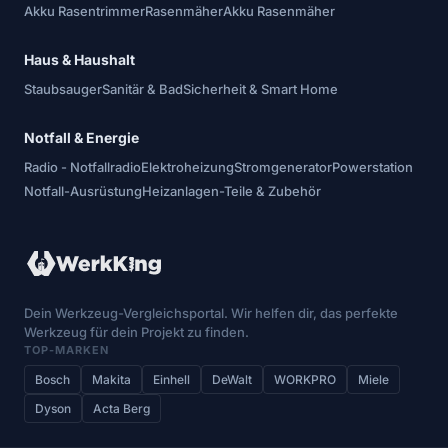
Akku Rasentrimmer
Rasenmäher
Akku Rasenmäher
Haus & Haushalt
Staubsauger
Sanitär & Bad
Sicherheit & Smart Home
Notfall & Energie
Radio - Notfallradio
Elektroheizung
Stromgenerator
Powerstation
Notfall-Ausrüstung
Heizanlagen-Teile & Zubehör
Dein Werkzeug-Vergleichsportal. Wir helfen dir, das perfekte
Werkzeug für dein Projekt zu finden.
TOP-MARKEN
Bosch
Makita
Einhell
DeWalt
WORKPRO
Miele
Dyson
Acta Berg