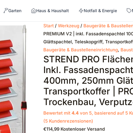
Garten
Haus & Haushalt
Notfall & Energie
Start
/
Werkzeug
/
Baugeräte & Baustelle
PREMIUM V2 | inkl. Fassadenspachtel
→
Glättspachtel, Teleskopgriff, Transportko
Baugeräte & Baustelleneinrichtung
,
Baust
STREND PRO Flächen
Inkl. Fassadenspac
400mm, 250mm Glätts
Transportkoffer | PR
Trockenbau, Verputz
Bewertet mit
4.4
von 5, basierend auf
5
K
(
5
Kundenrezensionen)
€
114,99
Kostenloser Versand