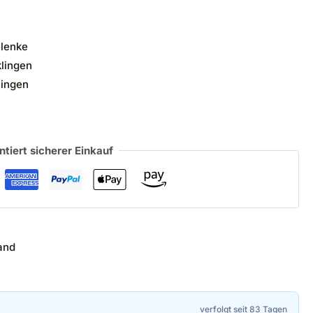
lenke
klingen
lingen
ntiert sicherer Einkauf
and
verfolgt seit 83 Tagen