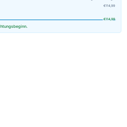
€
114,99
€
114,99
htungsbeginn.