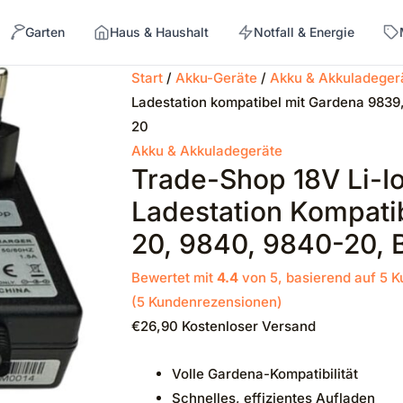
Garten
Haus & Haushalt
Notfall & Energie
Start
/
Akku-Geräte
/
Akku & Akkuladeger
Ladestation kompatibel mit Gardena 9839
→
20
Akku & Akkuladegeräte
Trade-Shop 18V Li-Io
Ladestation Kompati
20, 9840, 9840-20, 
Bewertet mit
4.4
von 5, basierend auf
5
K
(
5
Kundenrezensionen)
€
26,90
Kostenloser Versand
Volle Gardena-Kompatibilität
Schnelles, effizientes Aufladen