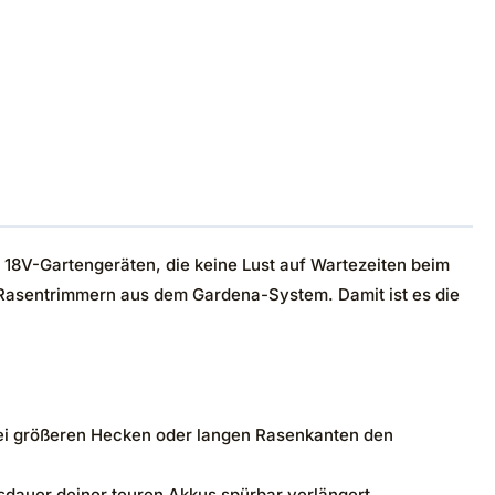
a 18V-Gartengeräten, die keine Lust auf Wartezeiten beim
d Rasentrimmern aus dem Gardena-System. Damit ist es die
bei größeren Hecken oder langen Rasenkanten den
sdauer deiner teuren Akkus spürbar verlängert.