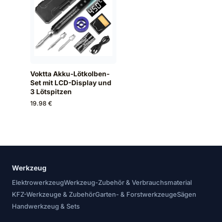
Voktta Akku-Lötkolben-
Set mit LCD-Display und
3 Lötspitzen
19.98 €
Werkzeug
Elektrowerkzeug
Werkzeug-Zubehör & Verbrauchsmaterial
KFZ-Werkzeuge & Zubehör
Garten- & Forstwerkzeuge
Sägen
Handwerkzeug & Sets