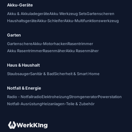
Akku-Geräte
Akku & Akkuladegeräte
Akku Werkzeug Sets
Gartenscheren
Haushaltsgeräte
Akku-Schleifer
Akku-Multifunktionswerkzeug
Garten
Gartenschere
Akku-Motorhacken
Rasentrimmer
Akku Rasentrimmer
Rasenmäher
Akku Rasenmäher
Haus & Haushalt
Staubsauger
Sanitär & Bad
Sicherheit & Smart Home
Notfall & Energie
Radio - Notfallradio
Elektroheizung
Stromgenerator
Powerstation
Notfall-Ausrüstung
Heizanlagen-Teile & Zubehör