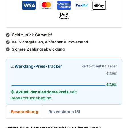
Geld zurück Garantie!
Bei Nichtgefallen, einfacher Rückversand
Sichere Zahlungsabwicklung
📈
Werkking-Preis-Tracker
verfolgt seit 84 Tagen
€
17,98
€
17,98
🟢
Aktuell der niedrigste Preis
seit
Beobachtungsbeginn.
Beschreibung
Rezensionen (5)
Voktta Akku-Lötkolben Set mit LCD-Display und 3