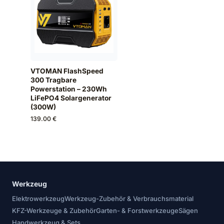
VTOMAN FlashSpeed
300 Tragbare
Powerstation – 230Wh
LiFePO4 Solargenerator
(300W)
139.00 €
Werkzeug
Elektrowerkzeug
Werkzeug-Zubehör & Verbrauchsmaterial
KFZ-Werkzeuge & Zubehör
Garten- & Forstwerkzeuge
Sägen
Handwerkzeug & Sets