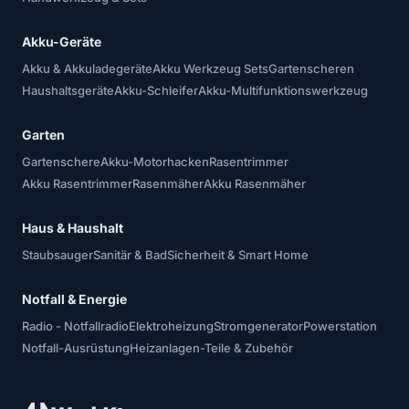
Akku-Geräte
Akku & Akkuladegeräte
Akku Werkzeug Sets
Gartenscheren
Haushaltsgeräte
Akku-Schleifer
Akku-Multifunktionswerkzeug
Garten
Gartenschere
Akku-Motorhacken
Rasentrimmer
Akku Rasentrimmer
Rasenmäher
Akku Rasenmäher
Haus & Haushalt
Staubsauger
Sanitär & Bad
Sicherheit & Smart Home
Notfall & Energie
Radio - Notfallradio
Elektroheizung
Stromgenerator
Powerstation
Notfall-Ausrüstung
Heizanlagen-Teile & Zubehör