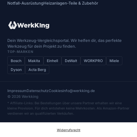
Notfall-Ausrüstung
Heizanlagen-Teile & Zubehör
Dein Werkzeug-Vergleichsportal. Wir helfen dir, das perfekte
Werkzeug für dein Projekt zu finden.
TOP-MARKEN
Bosch
Makita
Einhell
DeWalt
WORKPRO
Miele
Dyson
Acta Berg
Impressum
Datenschutz
Cookies
info@werkking.de
© 2026 Werkking
* Affiliate-Links: Bei Bestellungen über unsere Partner erhalten wir eine
kleine Provision. Für dich entstehen keine Mehrkosten. Als Amazon-Partner
verdienen wir an qualifizierten Verkäufen.
Widerrufsrecht