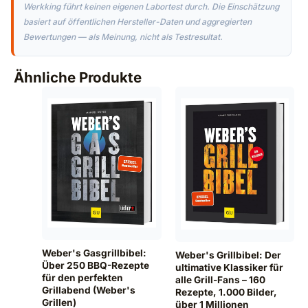
Werkking führt keinen eigenen Labortest durch. Die Einschätzung
basiert auf öffentlichen Hersteller-Daten und aggregierten
Bewertungen — als Meinung, nicht als Testresultat.
Ähnliche Produkte
Weber's Gasgrillbibel:
Weber's Grillbibel: Der
Über 250 BBQ-Rezepte
ultimative Klassiker für
für den perfekten
alle Grill-Fans – 160
Grillabend (Weber's
Rezepte, 1.000 Bilder,
Grillen)
über 1 Millionen