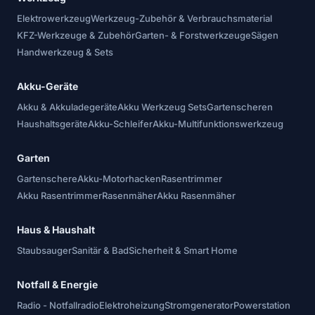
Elektrowerkzeug
Werkzeug-Zubehör & Verbrauchsmaterial
KFZ-Werkzeuge & Zubehör
Garten- & Forstwerkzeuge
Sägen
Handwerkzeug & Sets
Akku-Geräte
Akku & Akkuladegeräte
Akku Werkzeug Sets
Gartenscheren
Haushaltsgeräte
Akku-Schleifer
Akku-Multifunktionswerkzeug
Garten
Gartenschere
Akku-Motorhacken
Rasentrimmer
Akku Rasentrimmer
Rasenmäher
Akku Rasenmäher
Haus & Haushalt
Staubsauger
Sanitär & Bad
Sicherheit & Smart Home
Notfall & Energie
Radio - Notfallradio
Elektroheizung
Stromgenerator
Powerstation