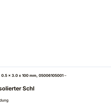
r, 0.5 x 3.0 x 100 mm, 05006105001
–
olierter Schl
ndung