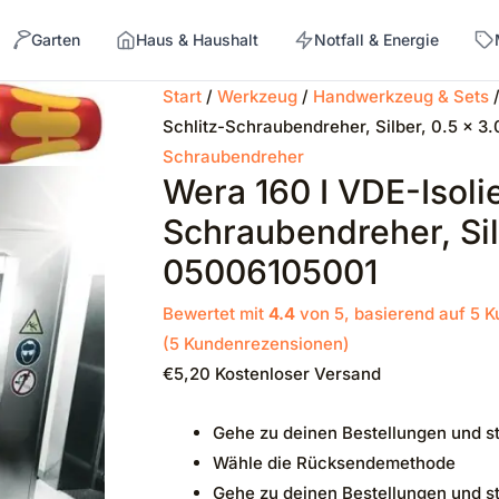
Garten
Haus & Haushalt
Notfall & Energie
Start
/
Werkzeug
/
Handwerkzeug & Sets
Schlitz-Schraubendreher, Silber, 0.5 x 
→
Schraubendreher
Wera 160 I VDE-Isolie
Schraubendreher, Sil
05006105001
Bewertet mit
4.4
von 5, basierend auf
5
K
(
5
Kundenrezensionen)
€
5,20
Kostenloser Versand
Gehe zu deinen Bestellungen und s
Wähle die Rücksendemethode
Gehe zu deinen Bestellungen und s