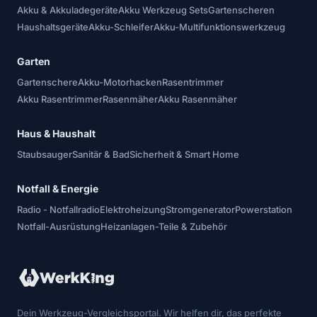
Akku & Akkuladegeräte
Akku Werkzeug Sets
Gartenscheren
Haushaltsgeräte
Akku-Schleifer
Akku-Multifunktionswerkzeug
Garten
Gartenschere
Akku-Motorhacken
Rasentrimmer
Akku Rasentrimmer
Rasenmäher
Akku Rasenmäher
Haus & Haushalt
Staubsauger
Sanitär & Bad
Sicherheit & Smart Home
Notfall & Energie
Radio - Notfallradio
Elektroheizung
Stromgenerator
Powerstation
Notfall-Ausrüstung
Heizanlagen-Teile & Zubehör
Dein Werkzeug-Vergleichsportal. Wir helfen dir, das perfekte