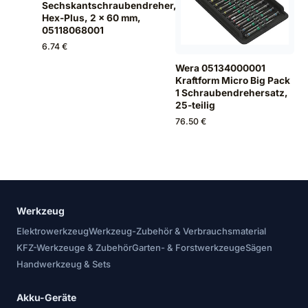
Sechskantschraubendreher,
Hex-Plus, 2 x 60 mm,
05118068001
6.74 €
Wera 05134000001
Kraftform Micro Big Pack
1 Schraubendrehersatz,
25-teilig
76.50 €
Werkzeug
Elektrowerkzeug
Werkzeug-Zubehör & Verbrauchsmaterial
KFZ-Werkzeuge & Zubehör
Garten- & Forstwerkzeuge
Sägen
Handwerkzeug & Sets
Akku-Geräte