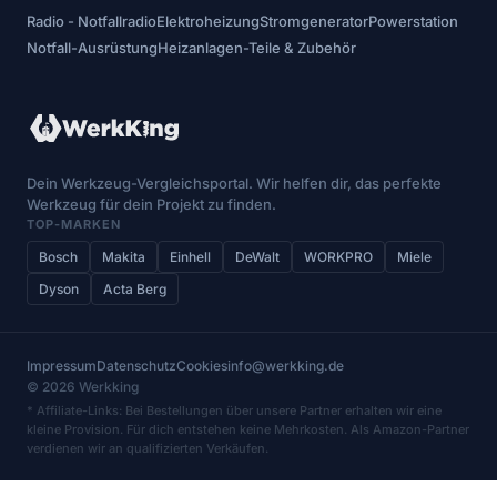
Radio - Notfallradio
Elektroheizung
Stromgenerator
Powerstation
Notfall-Ausrüstung
Heizanlagen-Teile & Zubehör
Dein Werkzeug-Vergleichsportal. Wir helfen dir, das perfekte
Werkzeug für dein Projekt zu finden.
TOP-MARKEN
Bosch
Makita
Einhell
DeWalt
WORKPRO
Miele
Dyson
Acta Berg
Impressum
Datenschutz
Cookies
info@werkking.de
© 2026 Werkking
* Affiliate-Links: Bei Bestellungen über unsere Partner erhalten wir eine
kleine Provision. Für dich entstehen keine Mehrkosten. Als Amazon-Partner
verdienen wir an qualifizierten Verkäufen.