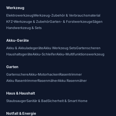
Werkzeug
Elektrowerkzeug
Werkzeug-Zubehör & Verbrauchsmaterial
KFZ-Werkzeuge & Zubehör
Garten- & Forstwerkzeuge
Sägen
Handwerkzeug & Sets
Akku-Geräte
Akku & Akkuladegeräte
Akku Werkzeug Sets
Gartenscheren
Haushaltsgeräte
Akku-Schleifer
Akku-Multifunktionswerkzeug
Garten
Gartenschere
Akku-Motorhacken
Rasentrimmer
Akku Rasentrimmer
Rasenmäher
Akku Rasenmäher
Haus & Haushalt
Staubsauger
Sanitär & Bad
Sicherheit & Smart Home
Notfall & Energie