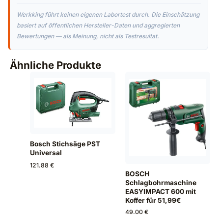
Werkking führt keinen eigenen Labortest durch. Die Einschätzung
basiert auf öffentlichen Hersteller-Daten und aggregierten
Bewertungen — als Meinung, nicht als Testresultat.
Ähnliche Produkte
Bosch Stichsäge PST
Universal
121.88 €
BOSCH
Schlagbohrmaschine
EASYIMPACT 600 mit
Koffer für 51,99€
49.00 €