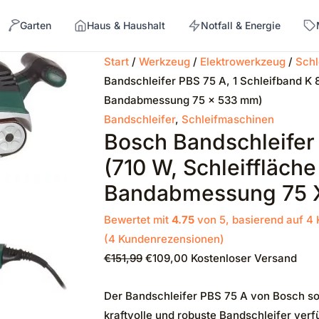
Garten
Haus & Haushalt
Notfall & Energie
Ursprünglicher
Aktueller
Start
/
Werkzeug
/
Elektrowerkzeug
/
Schl
Preis
Preis
Bandschleifer PBS 75 A, 1 Schleifband K 
→
war:
ist:
Bandabmessung 75 x 533 mm)
€151,99
€109,00.
Bandschleifer
,
Schleifmaschinen
Bosch Bandschleifer 
(710 W, Schleiffläch
Bandabmessung 75 
Bewertet mit
4.75
von 5, basierend auf
4
(
4
Kundenrezensionen)
€
151,99
€
109,00
Kostenloser Versand
Der Bandschleifer PBS 75 A von Bosch so
kraftvolle und robuste Bandschleifer verf