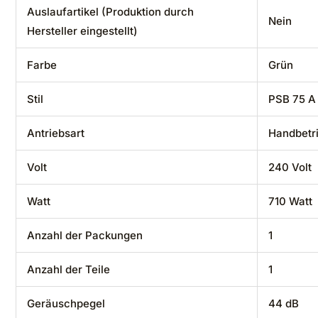
Auslaufartikel (Produktion durch
‎Nein
Hersteller eingestellt)
Farbe
‎Grün
Stil
‎PSB 75 A
Antriebsart
‎Handbetr
Volt
‎240 Volt
Watt
‎710 Watt
Anzahl der Packungen
‎1
Anzahl der Teile
‎1
Geräuschpegel
‎44 dB