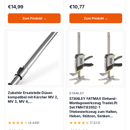
€
14,99
€
10,77
Zum Produkt →
Zum Produkt →
Zubehör Ersatzteile Düsen
STANLEY
kompatibel mit Kärcher MV 2,
STANLEY FATMAX Einhand-
MV 3, MV 4,…
Montagewerkzeug TradeLift
Set FMHT83552-1
(Hebewerkzeug zum Halten,
Heben, Stützen, Senken…
(4.449)
(7.323)