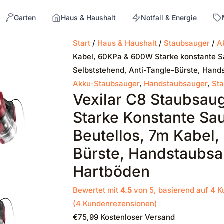
Garten
Haus & Haushalt
Notfall & Energie
Start
/
Haus & Haushalt
/
Staubsauger
/
A
Kabel, 60KPa & 600W Starke konstante Sa
→
Selbststehend, Anti-Tangle-Bürste, Hand
Akku-Staubsauger
,
Handstaubsauger
,
St
Vexilar C8 Staubsau
Starke Konstante Sa
Beutellos, 7m Kabel,
Bürste, Handstaubsa
Hartböden
Bewertet mit
4.5
von 5, basierend auf
4
K
(
4
Kundenrezensionen)
€
75,99
Kostenloser Versand