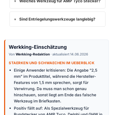
Welches Werkzeug für AMP Tyco Stecker?
Sind Entriegelungswerkzeuge langlebig?
Werkking-Einschätzung
Von
Werkking-Redaktion
· aktualisiert 14.06.2026
STAERKEN UND SCHWAECHEN IM UEBERBLICK
Einige Anwender kritisieren: Die Angabe "2,5
mm" im Produkttitel, während die Hersteller-
Features von 1,5 mm sprechen, sorgt für
Verwirrung. Da muss man schon genau
hinschauen, sonst liegt am Ende das falsche
Werkzeug im Briefkasten.
Positiv fällt auf: Als Spezialwerkzeug für
Rundstecker von AMP Tyco, Delphi und GHW in