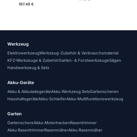
197.49 €
Werkzeug
Elektrowerkzeug
Werkzeug-Zubehör & Verbrauchsmaterial
KFZ-Werkzeuge & Zubehör
Garten- & Forstwerkzeuge
Sägen
Handwerkzeug & Sets
Akku-Geräte
Akku & Akkuladegeräte
Akku Werkzeug Sets
Gartenscheren
Haushaltsgeräte
Akku-Schleifer
Akku-Multifunktionswerkzeug
Garten
Gartenschere
Akku-Motorhacken
Rasentrimmer
Akku Rasentrimmer
Rasenmäher
Akku Rasenmäher