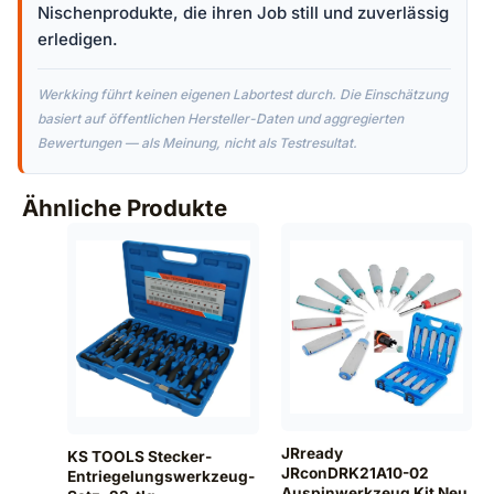
Nischenprodukte, die ihren Job still und zuverlässig
erledigen.
Werkking führt keinen eigenen Labortest durch. Die Einschätzung
basiert auf öffentlichen Hersteller-Daten und aggregierten
Bewertungen — als Meinung, nicht als Testresultat.
Ähnliche Produkte
JRready
KS TOOLS Stecker-
JRconDRK21A10-02
Entriegelungswerkzeug-
Auspinwerkzeug Kit Neu