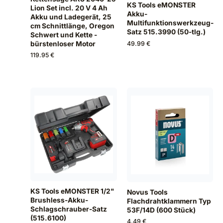
KS Tools eMONSTER
Lion Set incl. 20 V 4 Ah
Akku-
Akku und Ladegerät, 25
Multifunktionswerkzeug-
cm Schnittlänge, Oregon
Satz 515.3990 (50-tlg.)
Schwert und Kette -
bürstenloser Motor
49.99 €
119.95 €
KS Tools eMONSTER 1/2"
Novus Tools
Brushless-Akku-
Flachdrahtklammern Typ
Schlagschrauber-Satz
53F/14D (600 Stück)
(515.6100)
4.49 €