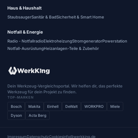
Haus & Haushalt
Staubsauger
Sanitär & Bad
Sicherheit & Smart Home
Notfall & Energie
Radio - Notfallradio
Elektroheizung
Stromgenerator
Powerstation
Notfall-Ausrüstung
Heizanlagen-Teile & Zubehör
Dein Werkzeug-Vergleichsportal. Wir helfen dir, das perfekte
Werkzeug für dein Projekt zu finden.
TOP-MARKEN
Bosch
Makita
Einhell
DeWalt
WORKPRO
Miele
Dyson
Acta Berg
Impressum
Datenschutz
Cookies
info@werkking.de