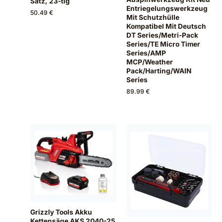
Satz, 23-tlg
Entriegelungswerkzeug
50.49 €
Mit Schutzhülle
Kompatibel Mit Deutsch
DT Series/Metri-Pack
Series/TE Micro Timer
Series/AMP
MCP/Weather
Pack/Harting/WAIN
Series
89.99 €
Grizzly Tools Akku
Kettensäge AKS 2040-25