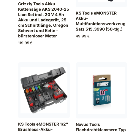
Grizzly Tools Akku
Kettensäge AKS 2040-25
KS Tools eMONSTER
Lion Set incl. 20 V 4 Ah
Akku-
Akku und Ladegerät, 25
Multifunktionswerkzeug-
cm Schnittlänge, Oregon
Satz 515.3990 (50-tlg.)
Schwert und Kette -
bürstenloser Motor
49.99 €
119.95 €
KS Tools eMONSTER 1/2"
Novus Tools
Brushless-Akku-
Flachdrahtklammern Typ