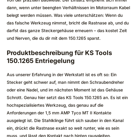
von der präzisen Bauweise. Der Einsatz empfiehlt sich immer
dann, wenn unter beengten Verhältnissen im Motorraum Kabel
belegt werden müssen. Was viele unterschätzen: Wenn du
das falsche Werkzeug nimmst, bricht die Rastnase ab, und du
darfst das ganze Steckergehäuse erneuern – das kostet Zeit
und Nerven, die du dir mit dem 150.1265 sparst.
Produktbeschreibung für KS Tools
150.1265 Entriegelung
Aus unserer Erfahrung in der Werkstatt ist es oft so: Ein
Stecker geht schwer auf, man nimmt den Schraubendreher
oder eine Nadel, und im nächsten Moment ist das Gehäuse
Schrott. Genau hier setzt das KS Tools 150.1265 an. Es ist ein
hochspezialisiertes Werkzeug, das genau auf die
Anforderungen der 1,5 mm AMP Tyco MT II Kontakte
ausgelegt ist. Die Stahlklinge führt sich sauber in den Kanal
ein, drückt die Rastnase exakt so weit runter, wie es sein
muss, und lässt den Kontakt nach hinten rausgleiten.