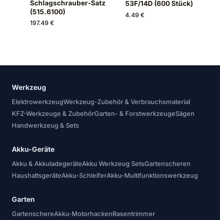
Schlagschrauber-Satz
53F/14D (600 Stück)
(515.6100)
4.49 €
197.49 €
Werkzeug
Elektrowerkzeug
Werkzeug-Zubehör & Verbrauchsmaterial
KFZ-Werkzeuge & Zubehör
Garten- & Forstwerkzeuge
Sägen
Handwerkzeug & Sets
Akku-Geräte
Akku & Akkuladegeräte
Akku Werkzeug Sets
Gartenscheren
Haushaltsgeräte
Akku-Schleifer
Akku-Multifunktionswerkzeug
Garten
Gartenschere
Akku-Motorhacken
Rasentrimmer