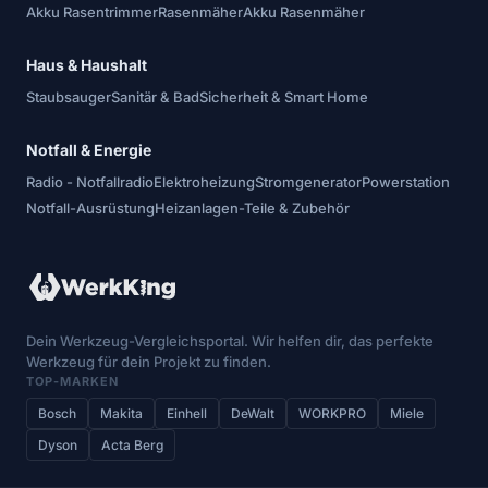
Akku Rasentrimmer
Rasenmäher
Akku Rasenmäher
Haus & Haushalt
Staubsauger
Sanitär & Bad
Sicherheit & Smart Home
Notfall & Energie
Radio - Notfallradio
Elektroheizung
Stromgenerator
Powerstation
Notfall-Ausrüstung
Heizanlagen-Teile & Zubehör
Dein Werkzeug-Vergleichsportal. Wir helfen dir, das perfekte
Werkzeug für dein Projekt zu finden.
TOP-MARKEN
Bosch
Makita
Einhell
DeWalt
WORKPRO
Miele
Dyson
Acta Berg