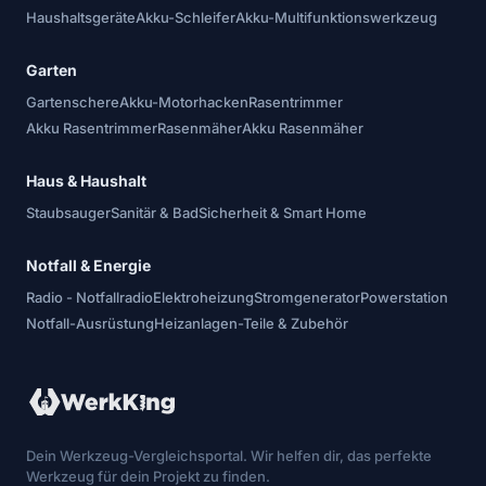
Haushaltsgeräte
Akku-Schleifer
Akku-Multifunktionswerkzeug
Garten
Gartenschere
Akku-Motorhacken
Rasentrimmer
Akku Rasentrimmer
Rasenmäher
Akku Rasenmäher
Haus & Haushalt
Staubsauger
Sanitär & Bad
Sicherheit & Smart Home
Notfall & Energie
Radio - Notfallradio
Elektroheizung
Stromgenerator
Powerstation
Notfall-Ausrüstung
Heizanlagen-Teile & Zubehör
Dein Werkzeug-Vergleichsportal. Wir helfen dir, das perfekte
Werkzeug für dein Projekt zu finden.