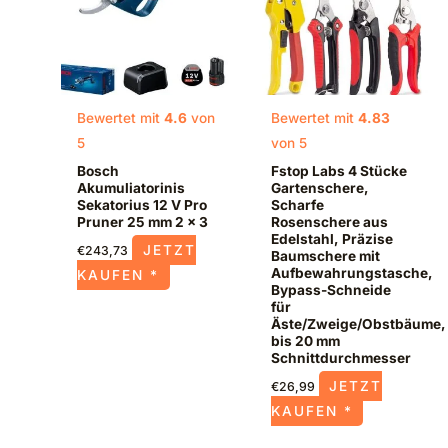
Bewertet mit
4.6
von
Bewertet mit
4.83
5
von 5
Bosch
Fstop Labs 4 Stücke
Akumuliatorinis
Gartenschere,
Sekatorius 12 V Pro
Scharfe
Pruner 25 mm 2 x 3
Rosenschere aus
Edelstahl, Präzise
JETZT
€
243,73
Baumschere mit
Aufbewahrungstasche,
KAUFEN *
Bypass-Schneide
für
Äste/Zweige/Obstbäume,
bis 20 mm
Schnittdurchmesser
JETZT
€
26,99
KAUFEN *