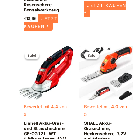
Rosenschere.
JETZT KAUFEN
Bonsaiwerkzeug
*
JETZT
€
18,96
KAUFEN *
Ursprünglicher
Aktueller
Ursprünglicher
Aktueller
Preis
Preis
Preis
Preis
Sale!
Sale!
Sale!
Sale!
war:
ist:
war:
ist:
€89,95
€59,90.
€39,98
€36,98.
Bewertet mit
4.4
von
Bewertet mit
4.0
von
5
5
Einhell Akku-Gras-
SHALL Akku-
und Strauchschere
Grasschere,
GE-CG 12 Li WT
Heckenschere, 7.2V