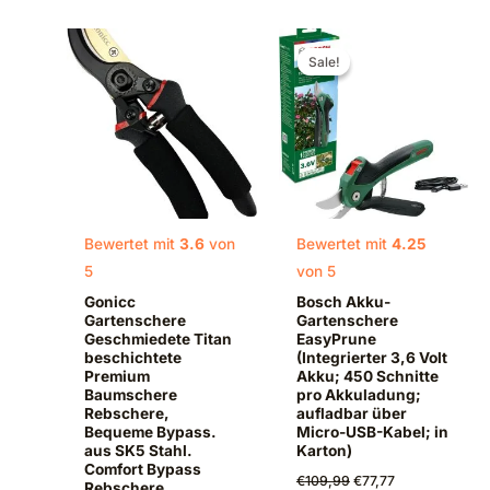
Ursprünglicher
Aktueller
Preis
Preis
Sale!
Sale!
war:
ist:
€109,99
€77,77.
Bewertet mit
3.6
von
Bewertet mit
4.25
5
von 5
Gonicc
Bosch Akku-
Gartenschere
Gartenschere
Geschmiedete Titan
EasyPrune
beschichtete
(Integrierter 3,6 Volt
Premium
Akku; 450 Schnitte
Baumschere
pro Akkuladung;
Rebschere,
aufladbar über
Bequeme Bypass.
Micro-USB-Kabel; in
aus SK5 Stahl.
Karton)
Comfort Bypass
€
109,99
€
77,77
Rebschere