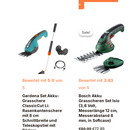
*
Ursprünglicher
Aktueller
Preis
Preis
Sale!
Sale!
war:
ist:
€89,99
€72,85.
Bewertet mit
5.0
von
Bewertet mit
3.83
5
von 5
Gardena Set Akku-
Bosch Akku
Grasschere
Grasscheren Set Isio
ClassicCut Li:
(3,6 Volt,
Rasenkantenschere
Messerlänge 12 cm,
mit 8 cm
Messerabstand 8
Schnittbreite und
mm, in Softcase)
Teleskopstiel mit
€
89,99
€
72,85