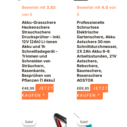
Bewertet mit
3.83
Bewertet mit
4.0
von
von 5
5
Akku-Grasschere
Professionelle
Heckenschere
Schnurlose
Strauchschere
Elektrische
Drucksprüher – inkl.
Gartenschere, Akku
12V (2Ah) Li-Ionen
Astschere 30 mm
Akku und 1h
Schnittdurchmesser,
Schnellladegerät –
2X 2Ah Akku 6–8
Trimmen und
Arbeitsstunden, 21V
Schneiden von
Astschere,
Sträuchern,
Rebschere,
Rasenkante,
Baumschere,
Besprühen von
Rosenschere
Pflanzen (1 Akku)
AOSTOK
JETZT
JETZT
€
48,99
€
69,85
KAUFEN *
KAUFEN *
Ursprünglicher
Aktueller
Ursprünglicher
Aktueller
Preis
Preis
Preis
Preis
Sale!
Sale!
Sale!
Sale!
war:
ist:
war:
ist: