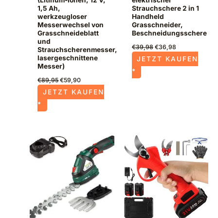
(Litihum-Ionen, 12 V,
elektrischer
1,5 Ah,
Strauchschere 2 in 1
werkzeugloser
Handheld
Messerwechsel von
Grasschneider,
Grasschneideblatt
Beschneidungsschere
und
€
39,98
€
36,98
Strauchscherenmesser,
lasergeschnittene
JETZT KAUFEN
Messer)
*
€
89,95
€
59,90
JETZT KAUFEN
*