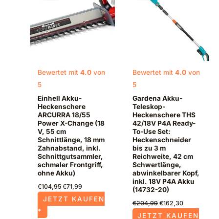
€104,95
€71,99.
€204,99
€162,30.
Bewertet mit
4.0
von
Bewertet mit
4.0
von
5
5
Einhell Akku-
Gardena Akku-
Heckenschere
Teleskop-
ARCURRA 18/55
Heckenschere THS
Power X-Change (18
42/18V P4A Ready-
V, 55 cm
To-Use Set:
Schnittlänge, 18 mm
Heckenschneider
Zahnabstand, inkl.
bis zu 3 m
Schnittgutsammler,
Reichweite, 42 cm
schmaler Frontgriff,
Schwertlänge,
ohne Akku)
abwinkelbarer Kopf,
inkl. 18V P4A Akku
€
104,95
€
71,99
(14732-20)
JETZT KAUFEN
€
204,99
€
162,30
*
JETZT KAUFEN