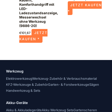
Rädern,
Komforthandgriff mit
JETZT KAUFEN
LED-
*
Ladezustandsanzeige,
Messerwechsel
ohne Werkzeug
(9886-20)
JETZT
€
101,67
KAUFEN *
Werkzeug
Elektrowerkzeug
Werkzeug-Zubehör & Verbrauchsmaterial
KFZ-Werkzeuge & Zubehör
Garten- & Forstwerkzeuge
Sägen
Handwerkzeug & Sets
Akku-Geräte
Akku & Akkuladegeräte
Akku Werkzeug Sets
Gartenscheren