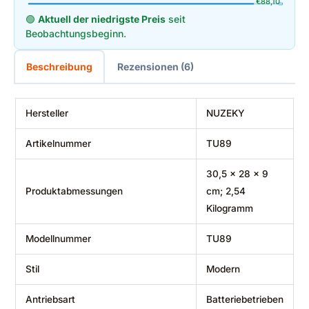
€
88,10
🟢
Aktuell der niedrigste Preis
seit
Beobachtungsbeginn.
Beschreibung
Rezensionen (6)
Hersteller
‎NUZEKY
Artikelnummer
‎TU89
‎30,5 x 28 x 9
Produktabmessungen
cm; 2,54
Kilogramm
Modellnummer
‎TU89
Stil
‎Modern
Antriebsart
‎Batteriebetrieben