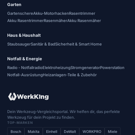
Garten
Gartenschere
Akku-Motorhacken
Rasentrimmer
Akku Rasentrimmer
Rasenmäher
Akku Rasenmäher
Haus & Haushalt
Staubsauger
Sanitär & Bad
Sicherheit & Smart Home
Notfall & Energie
Radio - Notfallradio
Elektroheizung
Stromgenerator
Powerstation
Notfall-Ausrüstung
Heizanlagen-Teile & Zubehör
Dein Werkzeug-Vergleichsportal. Wir helfen dir, das perfekte
Werkzeug für dein Projekt zu finden.
TOP-MARKEN
Bosch
Makita
Einhell
DeWalt
WORKPRO
Miele