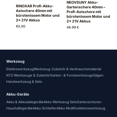
NEOVSUNY Akku-
RINOXAR Profi-Akku-
Gartenschere 40mm –
Astschere 40mm mit
Profi-Astschere mit
bürstenlosem Motor und
bürstenlosem Motor und
2x 21V Akkus
2x 21V Akkus
€
0,00
49.99 €
Werkzeug
Elektrowerkzeug
Werkzeug-Zubehör & Verbrauchsmaterial
KFZ-Werkzeuge & Zubehör
Garten- & Forstwerkzeuge
Sägen
Handwerkzeug & Sets
Akku-Geräte
Akku & Akkuladegeräte
Akku Werkzeug Sets
Gartenscheren
Haushaltsgeräte
Akku-Schleifer
Akku-Multifunktionswerkzeug