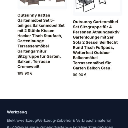
Outsunny Rattan
Gartenmöbel Set 5-
Outsunny Gartenmöbel
teiliges Balkonmöbel Set
Set Sitzgruppe für 4
mit 2 Stühle Kissen
Personen Atmungsaktiv
Hocker Tisch Staufach,
Gartenlounge mit 2er
Gartenlounge
Sofa 2 Sessel Seilflecht
Terrassenmöbel
Rund Tisch Fußpads,
Gartengarnitur
Wetterfest Outdoor
Sitzgruppe für Garten,
Balkonmöbel
Balkon, Terrasse
Terrassenmöbel für
Cremeweiß
Garten Balkon Grau
199.90 €
99.90 €
Werkzeug
Elektrowerkzeug
Werkzeug-Zubehör & Verbrauchsmaterial
KFZ-Werkzeuge & Zubehör
Garten- & Forstwerkzeuge
Sägen