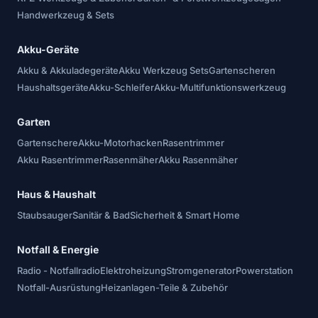
Handwerkzeug & Sets
Akku-Geräte
Akku & Akkuladegeräte
Akku Werkzeug Sets
Gartenscheren
Haushaltsgeräte
Akku-Schleifer
Akku-Multifunktionswerkzeug
Garten
Gartenschere
Akku-Motorhacken
Rasentrimmer
Akku Rasentrimmer
Rasenmäher
Akku Rasenmäher
Haus & Haushalt
Staubsauger
Sanitär & Bad
Sicherheit & Smart Home
Notfall & Energie
Radio - Notfallradio
Elektroheizung
Stromgenerator
Powerstation
Notfall-Ausrüstung
Heizanlagen-Teile & Zubehör