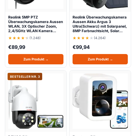
Reolink 5MP PTZ
Reolink Überwachungskamera
Überwachungskamera Aussen
Aussen Akku Argus 3
WLAN, 3X Optischer Zoom,
Ultra(Schwarz) mit Solarpanel,
2,4/5GHz WLAN Kamera…
8MP Farbnachtsicht, Solar…
(1.248)
(4.264)
€
89,99
€
99,94
Zum Produkt →
Zum Produkt →
BESTSELLER NR. 3