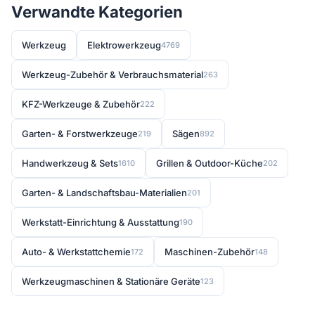
Verwandte Kategorien
Werkzeug
Elektrowerkzeug
4769
Werkzeug-Zubehör & Verbrauchsmaterial
263
KFZ-Werkzeuge & Zubehör
222
Garten- & Forstwerkzeuge
Sägen
219
892
Handwerkzeug & Sets
Grillen & Outdoor-Küche
1610
202
Garten- & Landschaftsbau-Materialien
201
Werkstatt-Einrichtung & Ausstattung
190
Auto- & Werkstattchemie
Maschinen-Zubehör
172
148
Werkzeugmaschinen & Stationäre Geräte
123