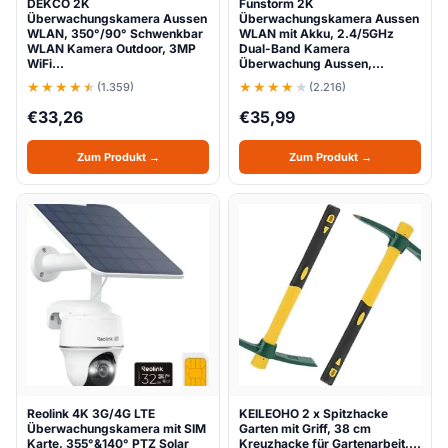
DEKCO 2K
Funstorm 2K
Überwachungskamera Aussen
Überwachungskamera Aussen
WLAN, 350°/90° Schwenkbar
WLAN mit Akku, 2.4/5GHz
WLAN Kamera Outdoor, 3MP
Dual-Band Kamera
WiFi…
Überwachung Aussen,…
(1.359)
(2.216)
€
33,26
€
35,99
Zum Produkt →
Zum Produkt →
Reolink 4K 3G/4G LTE
KEILEOHO 2 x Spitzhacke
Überwachungskamera mit SIM
Garten mit Griff, 38 cm
Karte, 355°&140° PTZ Solar
Kreuzhacke für Gartenarbeit,…