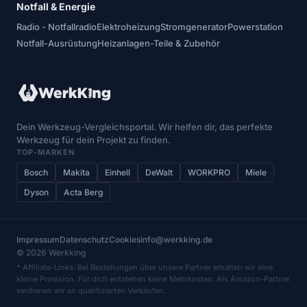
Notfall & Energie
Radio - Notfallradio
Elektroheizung
Stromgenerator
Powerstation
Notfall-Ausrüstung
Heizanlagen-Teile & Zubehör
Dein Werkzeug-Vergleichsportal. Wir helfen dir, das perfekte
Werkzeug für dein Projekt zu finden.
TOP-MARKEN
Bosch
Makita
Einhell
DeWalt
WORKPRO
Miele
Dyson
Acta Berg
Impressum
Datenschutz
Cookies
info@werkking.de
© 2026 Werkking
* Affiliate-Links: Bei Bestellungen über unsere Partner erhalten wir eine
kleine Provision. Für dich entstehen keine Mehrkosten. Als Amazon-Partner
verdienen wir an qualifizierten Verkäufen.