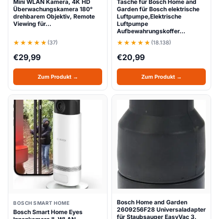
Mini WLAN Kamera, 4K HD
Tasche für Bosch Home and
Überwachungskamera 180°
Garden für Bosch elektrische
drehbarem Objektiv, Remote
Luftpumpe,Elektrische
Viewing für…
Luftpumpe
Aufbewahrungskoffer…
(37)
(18.138)
€
29,99
€
20,99
Zum Produkt →
Zum Produkt →
Bosch Home and Garden
BOSCH SMART HOME
2609256F28 Universaladapter
Bosch Smart Home Eyes
für Staubsauger EasyVac 3,