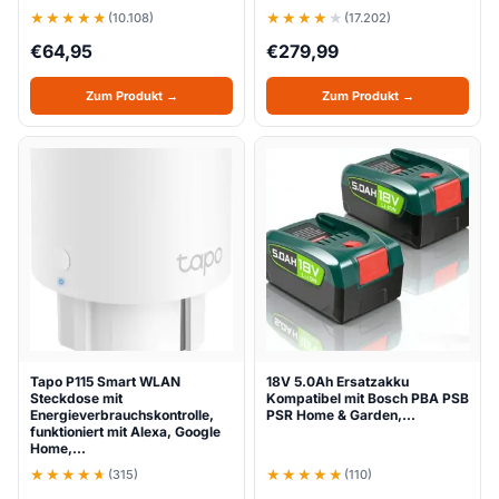
(10.108)
(17.202)
€
64,95
€
279,99
Zum Produkt →
Zum Produkt →
Tapo P115 Smart WLAN
18V 5.0Ah Ersatzakku
Steckdose mit
Kompatibel mit Bosch PBA PSB
Energieverbrauchskontrolle,
PSR Home & Garden,…
funktioniert mit Alexa, Google
Home,…
(315)
(110)