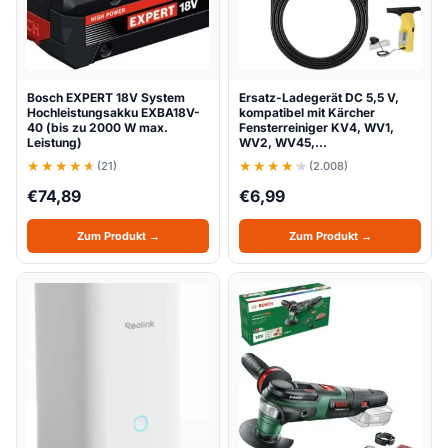
Bosch EXPERT 18V System
Ersatz-Ladegerät DC 5,5 V,
Hochleistungsakku EXBA18V-
kompatibel mit Kärcher
40 (bis zu 2000 W max.
Fensterreiniger KV4, WV1,
Leistung)
WV2, WV45,…
(21)
(2.008)
€
74,89
€
6,99
Zum Produkt →
Zum Produkt →