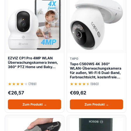
EZVIZ CP1 Pro 4MP WLAN
TAPO
Überwachungskamera Innen,
Tapo C560WS 4K 360°
360° PTZ Home und Baby…
WLAN-Überwachungskamera
für außen, Wi-Fi 6 Dual-Band,
Farbnachtsicht, kostenfreie…
(789)
(980)
€
26,57
€
69,62
Zum Produkt →
Zum Produkt →