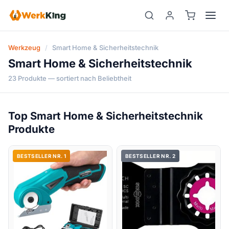
Zum
Inhalt
springen
Werkzeug
/
Smart Home & Sicherheitstechnik
Smart Home & Sicherheitstechnik
23 Produkte — sortiert nach Beliebtheit
Top Smart Home & Sicherheitstechnik
Produkte
BESTSELLER NR. 1
BESTSELLER NR. 2