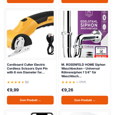
Cardboard Cutter Electric
M. ROSENFELD HOME Siphon
Cordless Scissors Gym Pin
Waschbecken – Universal
with 8 mm Diameter for…
Röhrensiphon 1 1/4" für
Waschtisch…
(5)
(717)
€
9,99
€
9,26
Zum Produkt →
Zum Produkt →