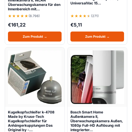
Innenkamera II, WLAN
UniversalVac 15…
Überwachungskamera für den
Innenbereich mit…
(8.798)
(271)
€
161,22
€
5,11
Zum Produkt →
Zum Produkt →
Kugelkopfschleifer k-4708
Bosch Smart Home
Made by Kruse-Tech
Außenkamera II,
Kugelkopfschleifer für
Überwachungskamera Außen,
Anhängerkupplungen Das
1080p Full-HD Auflösung mit
Original by -…
integrierter…