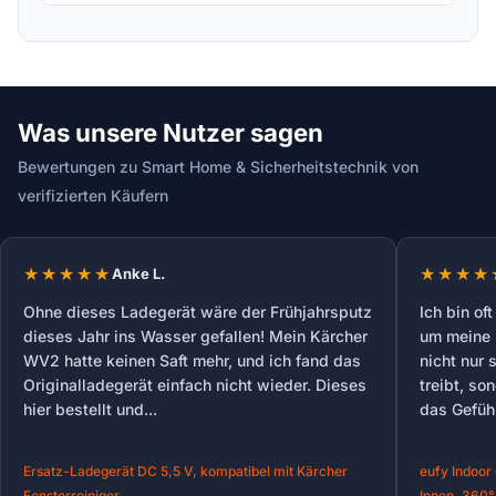
Was unsere Nutzer sagen
Bewertungen zu Smart Home & Sicherheitstechnik von
verifizierten Käufern
Anke L.
Ohne dieses Ladegerät wäre der Frühjahrsputz
Ich bin o
dieses Jahr ins Wasser gefallen! Mein Kärcher
um meine 
WV2 hatte keinen Saft mehr, und ich fand das
nicht nur
Originalladegerät einfach nicht wieder. Dieses
treibt, so
hier bestellt und...
das Gefühl
Ersatz-Ladegerät DC 5,5 V, kompatibel mit Kärcher
eufy Indoo
Fensterreiniger… →
Innen, 360