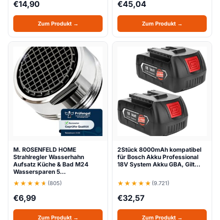
€
14,90
€
45,04
Zum Produkt →
Zum Produkt →
M. ROSENFELD HOME
2Stück 8000mAh kompatibel
Strahlregler Wasserhahn
für Bosch Akku Professional
Aufsatz Küche & Bad M24
18V System Akku GBA, Gilt…
Wassersparen 5…
(805)
(9.721)
€
6,99
€
32,57
Zum Produkt →
Zum Produkt →