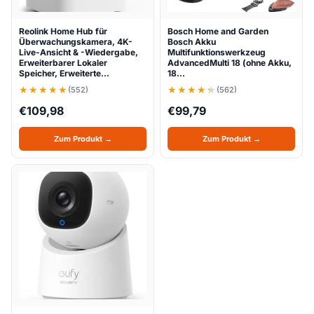
Reolink Home Hub für
Bosch Home and Garden
Überwachungskamera, 4K-
Bosch Akku
Live-Ansicht & -Wiedergabe,
Multifunktionswerkzeug
Erweiterbarer Lokaler
AdvancedMulti 18 (ohne Akku,
Speicher, Erweiterte…
18…
(552)
(562)
€
109,98
€
99,79
Zum Produkt →
Zum Produkt →