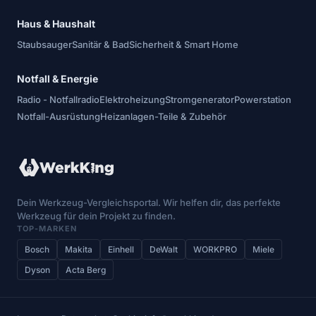
Haus & Haushalt
Staubsauger
Sanitär & Bad
Sicherheit & Smart Home
Notfall & Energie
Radio - Notfallradio
Elektroheizung
Stromgenerator
Powerstation
Notfall-Ausrüstung
Heizanlagen-Teile & Zubehör
Dein Werkzeug-Vergleichsportal. Wir helfen dir, das perfekte
Werkzeug für dein Projekt zu finden.
TOP-MARKEN
Bosch
Makita
Einhell
DeWalt
WORKPRO
Miele
Dyson
Acta Berg