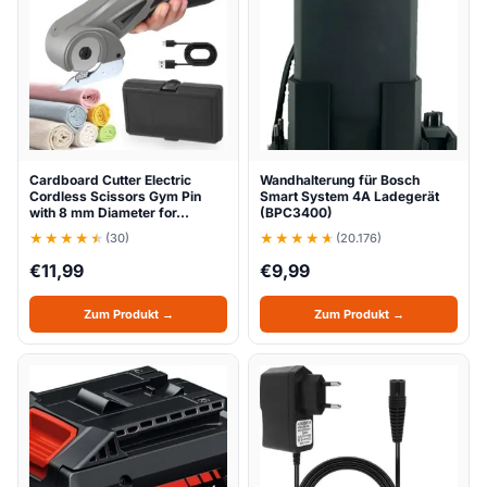
Cardboard Cutter Electric
Wandhalterung für Bosch
Cordless Scissors Gym Pin
Smart System 4A Ladegerät
with 8 mm Diameter for…
(BPC3400)
(30)
(20.176)
€
11,99
€
9,99
Zum Produkt →
Zum Produkt →