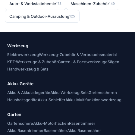
Auto- & Werkstattchemie
Maschinen-Zubehör
173
149
Camping & Outdoor-Ausrüstung
125
Werkzeug
Elektrowerkzeug
Werkzeug-Zubehör & Verbrauchsmaterial
KFZ-Werkzeuge & Zubehör
Garten- & Forstwerkzeuge
Sägen
Handwerkzeug & Sets
Akku-Geräte
Akku & Akkuladegeräte
Akku Werkzeug Sets
Gartenscheren
Haushaltsgeräte
Akku-Schleifer
Akku-Multifunktionswerkzeug
Garten
Gartenschere
Akku-Motorhacken
Rasentrimmer
Akku Rasentrimmer
Rasenmäher
Akku Rasenmäher