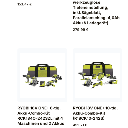
werkzeuglose
153.47 €
Tiefeneinstellung,
inkl.Sägeblatt,
Parallelanschlag, 4,0Ah
Akku & Ladegerät)
279.99 €
RYOBI 18V ONE+ 8-tlg.
RYOBI 18V ONE+ 10-tlg.
Akku-Combo-Kit
Akku-Combo-Kit
RCK184O-242SZL mit 4
(R18CK10-242S)
Maschinen und 2 Akkus
452.71 €