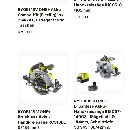
Handkreissäge R18CS-0
RYOBI 18V ONE+ Akku-
(165 mm)
Combo-Kit (8-teilig) inkl.
109.00 €
2 Akkus, Ladegerät und
Taschen
679.99 €
RYOBI 18 V ONE+
Brushless Akku-
Handkreissäge R18CS7-
RYOBI 18 V ONE+
140GZL (Sägeblatt-Ø
Brushless Akku-
184mm, Schnitttiefe
Handkreissäge RCS18BL-
90°/45° 60/42mm,
0 (184 mm)