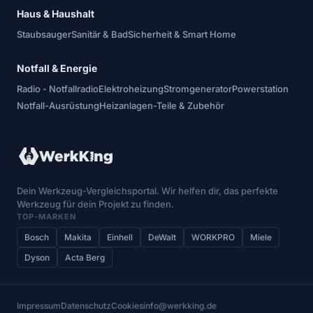
Haus & Haushalt
Staubsauger
Sanitär & Bad
Sicherheit & Smart Home
Notfall & Energie
Radio - Notfallradio
Elektroheizung
Stromgenerator
Powerstation
Notfall-Ausrüstung
Heizanlagen-Teile & Zubehör
Dein Werkzeug-Vergleichsportal. Wir helfen dir, das perfekte
Werkzeug für dein Projekt zu finden.
TOP-MARKEN
Bosch
Makita
Einhell
DeWalt
WORKPRO
Miele
Dyson
Acta Berg
Impressum
Datenschutz
Cookies
info@werkking.de