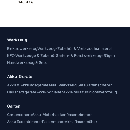
346.47 €
Werkzeug
Elektrowerkzeug
Werkzeug-Zubehör & Verbrauchsmaterial
KFZ-Werkzeuge & Zubehör
Garten- & Forstwerkzeuge
Sägen
Handwerkzeug & Sets
Akku-Geräte
Akku & Akkuladegeräte
Akku Werkzeug Sets
Gartenscheren
Haushaltsgeräte
Akku-Schleifer
Akku-Multifunktionswerkzeug
Garten
Gartenschere
Akku-Motorhacken
Rasentrimmer
Akku Rasentrimmer
Rasenmäher
Akku Rasenmäher