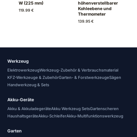
W (225 mm)
höhenverstellbarer
Kohleebene und
119.99 €
Thermometer
139.95 €
Werkzeug
Elektrowerkzeug
Werkzeug-Zubehör & Verbrauchsmaterial
KFZ-Werkzeuge & Zubehör
Garten- & Forstwerkzeuge
Sägen
Handwerkzeug & Sets
Akku-Geräte
Akku & Akkuladegeräte
Akku Werkzeug Sets
Gartenscheren
Haushaltsgeräte
Akku-Schleifer
Akku-Multifunktionswerkzeug
Garten