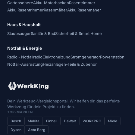
Gartenschere
Akku-Motorhacken
Rasentrimmer
Akku Rasentrimmer
Rasenmäher
Akku Rasenmäher
Haus & Haushalt
Staubsauger
Sanitär & Bad
Sicherheit & Smart Home
Notfall & Energie
Radio - Notfallradio
Elektroheizung
Stromgenerator
Powerstation
Notfall-Ausrüstung
Heizanlagen-Teile & Zubehör
Dein Werkzeug-Vergleichsportal. Wir helfen dir, das perfekte
Werkzeug für dein Projekt zu finden.
TOP-MARKEN
Bosch
Makita
Einhell
DeWalt
WORKPRO
Miele
Dyson
Acta Berg