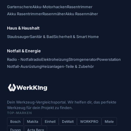
Gartenschere
Akku-Motorhacken
Rasentrimmer
Akku Rasentrimmer
Rasenmäher
Akku Rasenmäher
Haus & Haushalt
Staubsauger
Sanitär & Bad
Sicherheit & Smart Home
Notfall & Energie
Radio - Notfallradio
Elektroheizung
Stromgenerator
Powerstation
Notfall-Ausrüstung
Heizanlagen-Teile & Zubehör
Dein Werkzeug-Vergleichsportal. Wir helfen dir, das perfekte
Werkzeug für dein Projekt zu finden.
TOP-MARKEN
Bosch
Makita
Einhell
DeWalt
WORKPRO
Miele
Dyson
Acta Berg