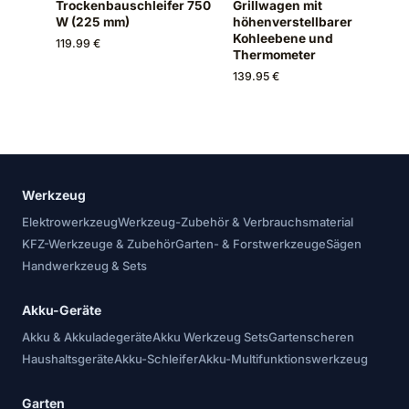
Trockenbauschleifer 750
Grillwagen mit
W (225 mm)
höhenverstellbarer
Kohleebene und
119.99 €
Thermometer
139.95 €
Werkzeug
Elektrowerkzeug
Werkzeug-Zubehör & Verbrauchsmaterial
KFZ-Werkzeuge & Zubehör
Garten- & Forstwerkzeuge
Sägen
Handwerkzeug & Sets
Akku-Geräte
Akku & Akkuladegeräte
Akku Werkzeug Sets
Gartenscheren
Haushaltsgeräte
Akku-Schleifer
Akku-Multifunktionswerkzeug
Garten