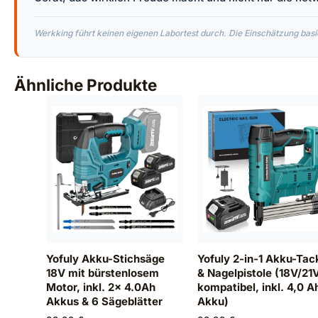
Werkking führt keinen eigenen Labortest durch. Die Einschätzung basie
Ähnliche Produkte
Yofuly Akku-Stichsäge
Yofuly 2-in-1 Akku-Tac
18V mit bürstenlosem
& Nagelpistole (18V/21
Motor, inkl. 2x 4.0Ah
kompatibel, inkl. 4,0 A
Akkus & 6 Sägeblätter
Akku)