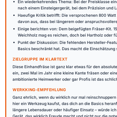
Ein wiederkehrendes Thema: Bei der Preisklasse eine
nach einem Einsteigergerät, bei dem Präzision und L
Haeufige Kritik betrifft: Die versprochenen 800 Watt
davon aus, dass bei längerem oder anspruchsvollere
Einige berichten von: Dem beigefügten Fräser-Kit. 15 
Weichholz mag es reichen, doch bei Hartholz oder f
Punkt der Diskussion: Die fehlenden Hersteller-Featu
Basics beschränkt hat. Das macht die Einschätzung 
ZIELGRUPPE IM KLARTEXT
Diese Einhandfräse ist ganz klar etwas für den absolut
ein, zwei Mal im Jahr eine kleine Kante fräsen oder eine
ambitionierte Heimwerker oder gar Profis ist das schlic
WERKKING-EMPFEHLUNG
Ganz ehrlich, wenn du wirklich nur mal reinschnuppern w
hier ein Werkzeug kaufst, das dich an die Basics heran
längere Lebensdauer oder häufiger Einsatz – würde ich 
Gerät, das wirklich Freude macht und nicht nur die notw