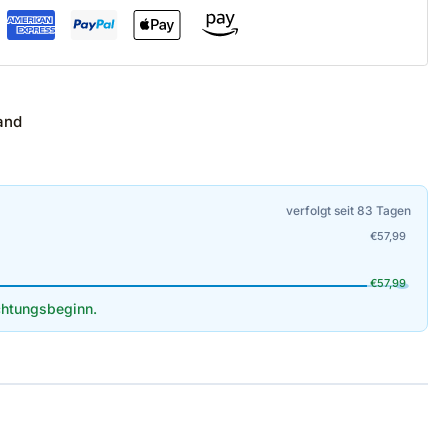
and
verfolgt seit 83 Tagen
€
57,99
€
57,99
htungsbeginn.