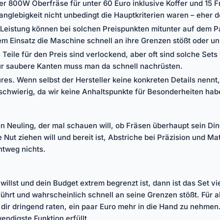
r 800W Oberfräse für unter 60 Euro inklusive Koffer und 15 Fr
anglebigkeit nicht unbedingt die Hauptkriterien waren – eher 
 Leistung können bei solchen Preispunkten mitunter auf dem Pa
m Einsatz die Maschine schnell an ihre Grenzen stößt oder un
Teile für den Preis sind verlockend, aber oft sind solche Sets
ür saubere Kanten muss man da schnell nachrüsten.
res. Wenn selbst der Hersteller keine konkreten Details nennt, 
schwierig, da wir keine Anhaltspunkte für Besonderheiten hab
en Neuling, der mal schauen will, ob Fräsen überhaupt sein D
 Nut ziehen will und bereit ist, Abstriche bei Präzision und M
htweg nichts.
illst und dein Budget extrem begrenzt ist, dann ist das Set vie
führt und wahrscheinlich schnell an seine Grenzen stößt. Für 
dir dringend raten, ein paar Euro mehr in die Hand zu nehmen.
endigste Funktion erfüllt.