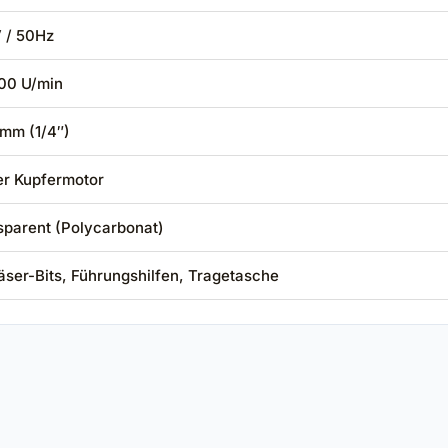
 / 50Hz
00 U/min
 mm (1/4″)
er Kupfermotor
sparent (Polycarbonat)
äser-Bits, Führungshilfen, Tragetasche