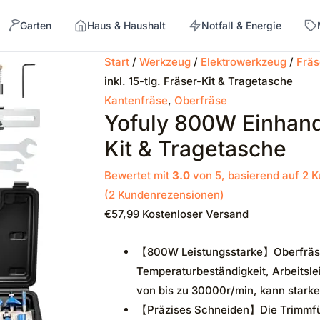
Garten
Haus & Haushalt
Notfall & Energie
Start
/
Werkzeug
/
Elektrowerkzeug
/
Frä
inkl. 15-tlg. Fräser-Kit & Tragetasche
→
Kantenfräse
,
Oberfräse
Yofuly 800W Einhandf
Kit & Tragetasche
Bewertet mit
3.0
von 5, basierend auf
2
K
(
2
Kundenrezensionen)
€
57,99
Kostenloser Versand
【800W Leistungsstarke】Oberfräse m
Temperaturbeständigkeit, Arbeitsl
von bis zu 30000r/min, kann starke
【Präzises Schneiden】Die Trimmführ