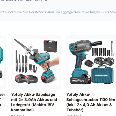
rt auf öffentlichen Hersteller-Daten und aggregierten Bewertungen — als Meinu
ker
Yofuly Akku-Säbelsäge
Yofuly Akku-
V
mit 2x 3.0Ah Akkus und
Schlagschrauber 1100 Nm
h
Ladegerät (Makita 18V
(inkl. 2x 4,0 Ah Akkus &
kompatibel)
Zubehör)