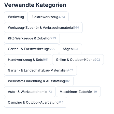
Verwandte Kategorien
Werkzeug
Elektrowerkzeug
4773
Werkzeug-Zubehör & Verbrauchsmaterial
264
KFZ-Werkzeuge & Zubehör
223
Garten- & Forstwerkzeuge
Sägen
220
893
Handwerkzeug & Sets
Grillen & Outdoor-Küche
1611
202
Garten- & Landschaftsbau-Materialien
202
Werkstatt-Einrichtung & Ausstattung
192
Auto- & Werkstattchemie
Maschinen-Zubehör
173
149
Camping & Outdoor-Ausrüstung
125