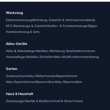
Werkzeug
Elektrowerkzeug
Werkzeug-Zubehör & Verbrauchsmaterial
KFZ-Werkzeuge & Zubehör
Garten- & Forstwerkzeuge
Sägen
Handwerkzeug & Sets
Akku-Geräte
Akku & Akkuladegeräte
Akku Werkzeug Sets
Gartenscheren
Haushaltsgeräte
Akku-Schleifer
Akku-Multifunktionswerkzeug
Garten
Gartenschere
Akku-Motorhacken
Rasentrimmer
Akku Rasentrimmer
Rasenmäher
Akku Rasenmäher
Haus & Haushalt
Staubsauger
Sanitär & Bad
Sicherheit & Smart Home