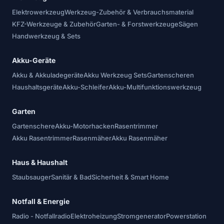
Elektrowerkzeug
Werkzeug-Zubehör & Verbrauchsmaterial
KFZ-Werkzeuge & Zubehör
Garten- & Forstwerkzeuge
Sägen
Handwerkzeug & Sets
Akku-Geräte
Akku & Akkuladegeräte
Akku Werkzeug Sets
Gartenscheren
Haushaltsgeräte
Akku-Schleifer
Akku-Multifunktionswerkzeug
Garten
Gartenschere
Akku-Motorhacken
Rasentrimmer
Akku Rasentrimmer
Rasenmäher
Akku Rasenmäher
Haus & Haushalt
Staubsauger
Sanitär & Bad
Sicherheit & Smart Home
Notfall & Energie
Radio - Notfallradio
Elektroheizung
Stromgenerator
Powerstation