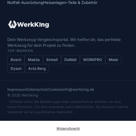
Notfall-Ausrüstung
Heizanlagen-Teile & Zubehör
Dein Werkzeug-Vergleichsportal. Wir helfen dir, das perfekte
Werkzeug für dein Projekt zu finden.
TOP-MARKEN
Bosch
Makita
Einhell
DeWalt
WORKPRO
Miele
Dyson
Acta Berg
Impressum
Datenschutz
Cookies
info@werkking.de
© 2026 Werkking
* Affiliate-Links: Bei Bestellungen über unsere Partner erhalten wir eine
kleine Provision. Für dich entstehen keine Mehrkosten. Als Amazon-Partner
verdienen wir an qualifizierten Verkäufen.
Widerrufsrecht