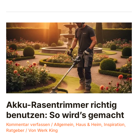
Akku-
Rasentrimmer
richtig
benutzen:
So
wird’s
gemacht
Akku-Rasentrimmer richtig
benutzen: So wird’s gemacht
Kommentar verfassen
/
Allgemein
,
Haus & Heim
,
Inspiration
,
Ratgeber
/ Von
Werk King