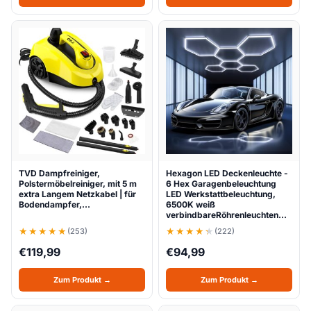
TVD Dampfreiniger,
Hexagon LED Deckenleuchte -
Polstermöbelreiniger, mit 5 m
6 Hex Garagenbeleuchtung
extra Langem Netzkabel | für
LED Werkstattbeleuchtung,
Bodendampfer,…
6500K weiß
verbindbareRöhrenleuchten…
(253)
(222)
€
119,99
€
94,99
Zum Produkt →
Zum Produkt →