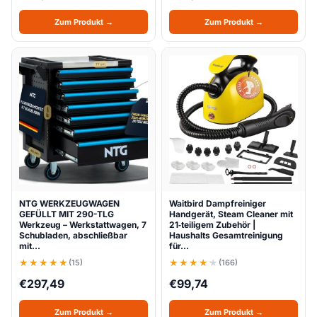
Zum Produkt →
Zum Produkt →
NTG WERKZEUGWAGEN
Waitbird Dampfreiniger
GEFÜLLT MIT 290-TLG
Handgerät, Steam Cleaner mit
Werkzeug – Werkstattwagen, 7
21‑teiligem Zubehör |
Schubladen, abschließbar
Haushalts Gesamtreinigung
mit…
für…
(15)
(166)
€
297,49
€
99,74
Zum Produkt →
Zum Produkt →