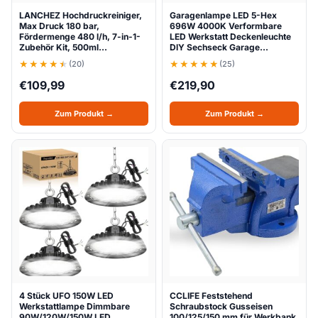
LANCHEZ Hochdruckreiniger,
Garagenlampe LED 5-Hex
Max Druck 180 bar,
696W 4000K Verformbare
Fördermenge 480 l/h, 7-in-1-
LED Werkstatt Deckenleuchte
Zubehör Kit, 500ml…
DlY Sechseck Garage…
(20)
(25)
€
109,99
€
219,90
Zum Produkt →
Zum Produkt →
4 Stück UFO 150W LED
CCLIFE Feststehend
Werkstattlampe Dimmbare
Schraubstock Gusseisen
90W/120W/150W LED
100/125/150 mm für Werkbank