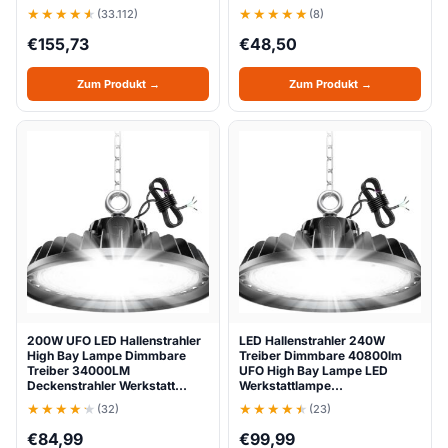
(33.112)
(8)
€
155,73
€
48,50
Zum Produkt →
Zum Produkt →
200W UFO LED Hallenstrahler
LED Hallenstrahler 240W
High Bay Lampe Dimmbare
Treiber Dimmbare 40800lm
Treiber 34000LM
UFO High Bay Lampe LED
Deckenstrahler Werkstatt…
Werkstattlampe…
(32)
(23)
€
84,99
€
99,99