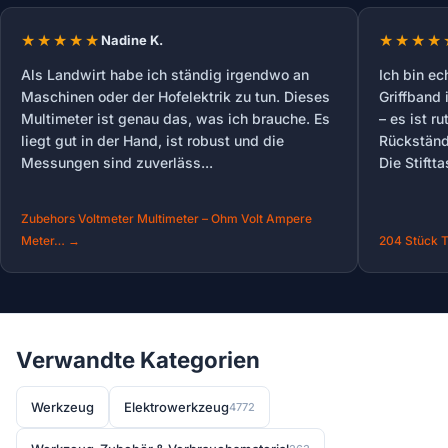
Nadine K.
Als Landwirt habe ich ständig irgendwo an
Ich bin ec
Maschinen oder der Hofelektrik zu tun. Dieses
Griffband
Multimeter ist genau das, was ich brauche. Es
– es ist r
liegt gut in der Hand, ist robust und die
Rückständ
Messungen sind zuverläss...
Die Stiftta
Zubehors Voltmeter Multimeter – Ohm Volt Ampere
Meter… →
204 Stück T
Verwandte Kategorien
Werkzeug
Elektrowerkzeug
4772