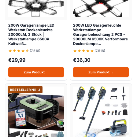
200W Garagenlampe LED
200W LED Garagenleuchte
Werkstatt Deckenleuchte
Werkstattlampe
20000LM, 2 Stück |
Garagenbeleuchtung 2 PCS -
Werkstattlampe 6500K
20000LM 6500K Verformbare
Kaltweiß…
Deckenlampe…
(7.518)
(7.518)
€
29,99
€
36,30
Zum Produkt →
Zum Produkt →
BESTSELLER NR. 3