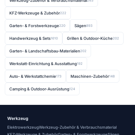
Werkzeug-Zubehör & Verbrauchsmaterial
263
KFZ-Werkzeuge & Zubehör
222
Garten- & Forstwerkzeuge
Sägen
220
893
Handwerkzeug & Sets
Grillen & Outdoor-Küche
1610
202
Garten- & Landschaftsbau-Materialien
202
Werkstatt-Einrichtung & Ausstattung
192
Auto- & Werkstattchemie
Maschinen-Zubehör
173
148
Camping & Outdoor-Ausrüstung
124
Werkzeug
Elektrowerkzeug
Werkzeug-Zubehör & Verbrauchsmaterial
KFZ-Werkzeuge & Zubehör
Garten- & Forstwerkzeuge
Sägen