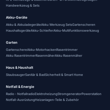
Handwerkzeug & Sets
Akku-Geräte
Akku & Akkuladegeräte
Akku Werkzeug Sets
Gartenscheren
Haushaltsgeräte
Akku-Schleifer
Akku-Multifunktionswerkzeug
Garten
Gartenschere
Akku-Motorhacken
Rasentrimmer
Akku Rasentrimmer
Rasenmäher
Akku Rasenmäher
Haus & Haushalt
Staubsauger
Sanitär & Bad
Sicherheit & Smart Home
Notfall & Energie
Radio - Notfallradio
Elektroheizung
Stromgenerator
Powerstation
Notfall-Ausrüstung
Heizanlagen-Teile & Zubehör