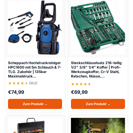
Scheppach Hochdruckreiniger
Steckschlüsselsatz 216-teilig
HPC1600 mit 5m Schlauch & 7-
1/2" 3/8" 1/4" Koffer | Profi-
TLG. Zubehör | 135bar
Werkzeugkoffer, Cr-V Stahl,
Maximaldruck…
Ratschen, Nüsse,…
(352)
€
74,99
€
69,99
Zum Produkt →
Zum Produkt →