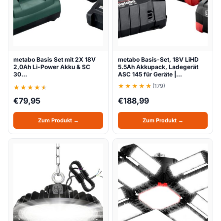
metabo Basis Set mit 2X 18V
metabo Basis-Set, 18V LiHD
2,0Ah Li-Power Akku & SC
5.5Ah Akkupack, Ladegerät
30…
ASC 145 für Geräte |…
(179)
€
79,95
€
188,99
Zum Produkt →
Zum Produkt →