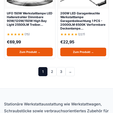
UFO 150W Werkstattlampe LED
200W LED Garagenleuchte
Hallenstrahler Dimmbare
Werkstattlampe
90W/120W/150W High Bay
Garagenbeleuchtung 1 PCS -
Light 25500LM Treiber…
20000LM 6500K Verformbare
Deckenlampe…
(75)
(227)
€
69,99
€
22,95
Zum Produkt →
Zum Produkt →
1
2
3
→
Stationäre Werkstattausstattung wie Werkstattwagen,
Schraubstöcke sowie verbrauchsorientiertes Zubehör für