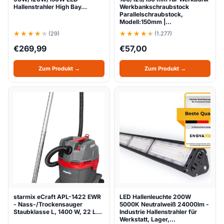
Hallenstrahler High Bay…
Werkbankschraubstock
Parallelschraubstock,
Modell:150mm |…
(29)
(1.277)
€
269,99
€
57,00
Zum Produkt →
Zum Produkt →
starmix eCraft APL-1422 EWR
LED Hallenleuchte 200W
- Nass-/Trockensauger
5000K Neutralweiß 24000lm -
Staubklasse L, 1400 W, 22 L…
Industrie Hallenstrahler für
Werkstatt, Lager,…