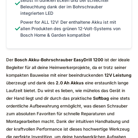
selbst in dunklen Ecken und bei schlechter
✓
Beleuchtung dank der im Bohrschrauber
integrierten LED
Power for ALL 12V: Der enthaltene Akku ist mit
✓
allen Produkten des grünen 12-Volt-Systems von
Bosch Home & Garden kompatibel
Der
Bosch Akku-Bohrschrauber EasyDrill 1200
ist der ideale
Begleiter für all deine Heimwerkerprojekte, da er trotz seiner
kompakten Bauweise mit einer beeindruckenden
12V Leistung
überzeugt und dank des
2.0 Ah Akkus
eine erstaunlich lange
Laufzeit bietet. Du wirst es lieben, wie mühelos das Gerät in
der Hand liegt und dir durch das praktische
Softbag
eine stets
ordentliche Aufbewahrung ermöglicht, was diesen Schrauber
zum absoluten Favoriten für schnelle Reparaturen und
Montagearbeiten macht. Dank der intuitiven Handhabung und
der kraftvollen Performance ist dieses hochwertige Werkzeug
die perfekte Investition, um deine handwerklichen Aufgaben