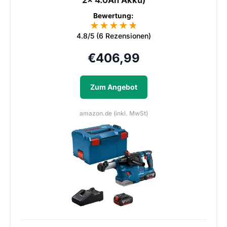
2x 4.0Ah Akku)
Bewertung:
★
★
★
★
★
★
4.8/5 (6 Rezensionen)
€
406,99
Zum Angebot
amazon.de (inkl. MwSt)