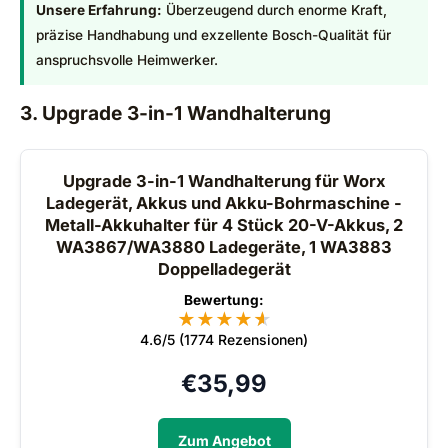
Unsere Erfahrung:
Überzeugend durch enorme Kraft,
präzise Handhabung und exzellente Bosch-Qualität für
anspruchsvolle Heimwerker.
3. Upgrade 3-in-1 Wandhalterung
Upgrade 3-in-1 Wandhalterung für Worx
Ladegerät, Akkus und Akku-Bohrmaschine -
Metall-Akkuhalter für 4 Stück 20-V-Akkus, 2
WA3867/WA3880 Ladegeräte, 1 WA3883
Doppelladegerät
Bewertung:
★
★
★
★
★
★
4.6/5 (1774 Rezensionen)
€
35,99
Zum Angebot