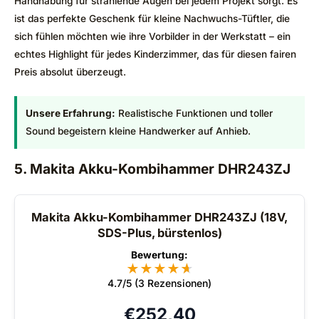
Handhabung für strahlende Augen bei jedem Projekt sorgt. Es
ist das perfekte Geschenk für kleine Nachwuchs-Tüftler, die
sich fühlen möchten wie ihre Vorbilder in der Werkstatt – ein
echtes Highlight für jedes Kinderzimmer, das für diesen fairen
Preis absolut überzeugt.
Unsere Erfahrung:
Realistische Funktionen und toller
Sound begeistern kleine Handwerker auf Anhieb.
5. Makita Akku-Kombihammer DHR243ZJ
Makita Akku-Kombihammer DHR243ZJ (18V,
SDS-Plus, bürstenlos)
Bewertung:
★
★
★
★
★
★
4.7/5 (3 Rezensionen)
€
252,40