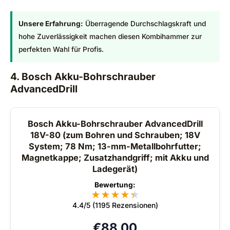
Unsere Erfahrung:
Überragende Durchschlagskraft und
hohe Zuverlässigkeit machen diesen Kombihammer zur
perfekten Wahl für Profis.
4. Bosch Akku-Bohrschrauber
AdvancedDrill
Bosch Akku-Bohrschrauber AdvancedDrill
18V-80 (zum Bohren und Schrauben; 18V
System; 78 Nm; 13-mm-Metallbohrfutter;
Magnetkappe; Zusatzhandgriff; mit Akku und
Ladegerät)
Bewertung:
★
★
★
★
★
★
4.4/5 (1195 Rezensionen)
€
88,00