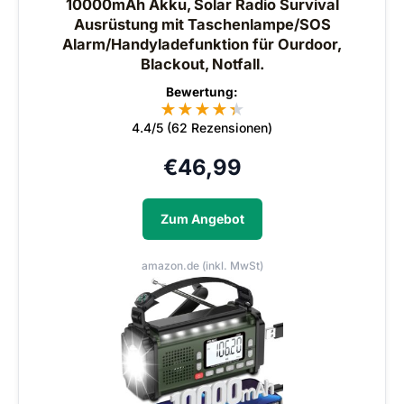
10000mAh Akku, Solar Radio Survival
Ausrüstung mit Taschenlampe/SOS
Alarm/Handyladefunktion für Ourdoor,
Blackout, Notfall.
Bewertung:
★
★
★
★
★
★
4.4/5 (62 Rezensionen)
€
46,99
Zum Angebot
amazon.de (inkl. MwSt)