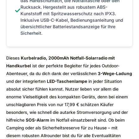
das Handschuhfach, die Notfalltasche oder den
Rucksack. Hergestellt aus robustem ABS-
✓
Kunststoff mit Spritzwasserschutz nach IPX3.
Inklusive USB-C-Kabel, Bedienungsanleitung und
übersichtlicher Batteriestandsanzeige für Ihre
Sicherheit.
Dieses
Kurbelradio, 2000mAh Notfall-Solarradio mit
Handkurbel
ist der perfekte Begleiter für jedes Outdoor-
Abenteuer, da du dich dank der verlässlichen
3-Wege-Ladung
und der integrierten
LED-Taschenlampe
in jeder Situation
absolut sicher fühlen kannst. Nutzer lieben vor allem die
enorme Vielseitigkeit des kompakten Geräts, denn bei einem
unschlagbaren Preis von nur 17,99 € schätzen Käufer
besonders, wie schnell die autarke Stromversorgung und der
hilfreiche
SOS-Alarm
im Notfall einsatzbereit sind. Ob beim
Camping oder als Sicherheitsreserve für zu Hause – mit
diesem robusten Allrounder bist du für alle Eventualitäten