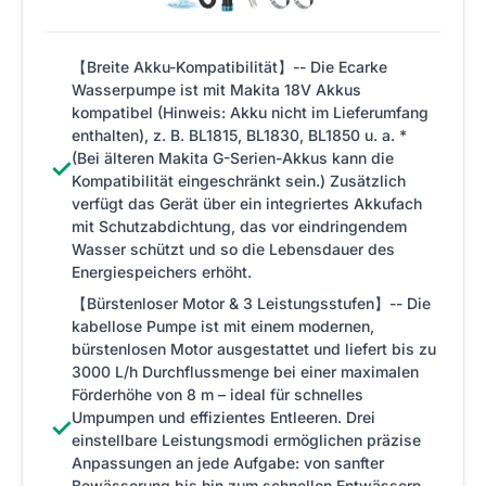
【Breite Akku-Kompatibilität】-- Die Ecarke
Wasserpumpe ist mit Makita 18V Akkus
kompatibel (Hinweis: Akku nicht im Lieferumfang
enthalten), z. B. BL1815, BL1830, BL1850 u. a. *
(Bei älteren Makita G-Serien-Akkus kann die
✓
Kompatibilität eingeschränkt sein.) Zusätzlich
verfügt das Gerät über ein integriertes Akkufach
mit Schutzabdichtung, das vor eindringendem
Wasser schützt und so die Lebensdauer des
Energiespeichers erhöht.
【Bürstenloser Motor & 3 Leistungsstufen】-- Die
kabellose Pumpe ist mit einem modernen,
bürstenlosen Motor ausgestattet und liefert bis zu
3000 L/h Durchflussmenge bei einer maximalen
Förderhöhe von 8 m – ideal für schnelles
Umpumpen und effizientes Entleeren. Drei
✓
einstellbare Leistungsmodi ermöglichen präzise
Anpassungen an jede Aufgabe: von sanfter
Bewässerung bis hin zum schnellen Entwässern