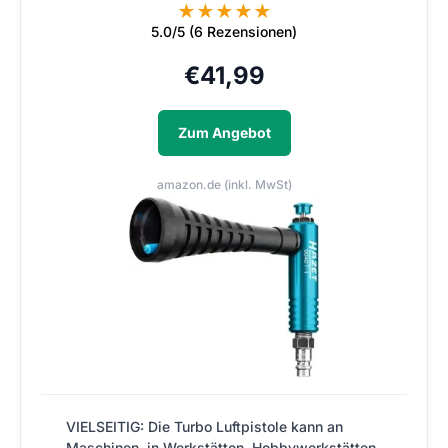
★
★
★
★
★
5.0/5 (6 Rezensionen)
€
41,99
Zum Angebot
amazon.de (inkl. MwSt)
VIELSEITIG: Die Turbo Luftpistole kann an
Maschinen, in Werkstätten, Hobbywerkstätten