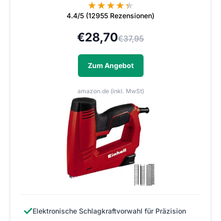
★
★
★
★
★
★
4.4/5 (12955 Rezensionen)
€
28,70
€
37,95
Zum Angebot
amazon.de (inkl. MwSt)
✓
Elektronische Schlagkraftvorwahl für Präzision