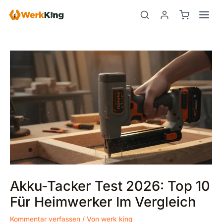
Zum
Beitragsnavigation
Suchen
Inhalt
springen
Akku-Tacker Test 2026: Top 10
Für Heimwerker Im Vergleich
Kommentar verfassen
/ Von
werk king