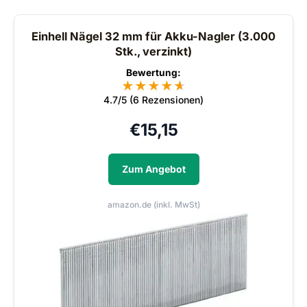
Einhell Nägel 32 mm für Akku-Nagler (3.000
Stk., verzinkt)
Bewertung:
★
★
★
★
★
★
4.7/5 (6 Rezensionen)
€
15,15
Zum Angebot
amazon.de (inkl. MwSt)