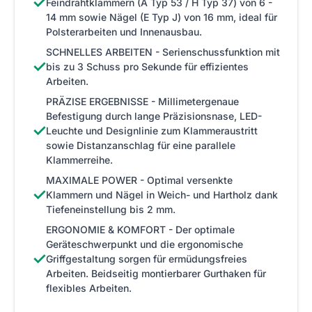
✓
Feindrahtklammern (A Typ 53 / H Typ 37) von 6 -
14 mm sowie Nägel (E Typ J) von 16 mm, ideal für
Polsterarbeiten und Innenausbau.
SCHNELLES ARBEITEN - Serienschussfunktion mit
✓
bis zu 3 Schuss pro Sekunde für effizientes
Arbeiten.
PRÄZISE ERGEBNISSE - Millimetergenaue
Befestigung durch lange Präzisionsnase, LED-
✓
Leuchte und Designlinie zum Klammeraustritt
sowie Distanzanschlag für eine parallele
Klammerreihe.
MAXIMALE POWER - Optimal versenkte
✓
Klammern und Nägel in Weich- und Hartholz dank
Tiefeneinstellung bis 2 mm.
ERGONOMIE & KOMFORT - Der optimale
Geräteschwerpunkt und die ergonomische
✓
Griffgestaltung sorgen für ermüdungsfreies
Arbeiten. Beidseitig montierbarer Gurthaken für
flexibles Arbeiten.