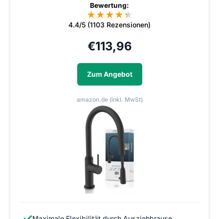
Bewertung:
★
★
★
★
★
★
4.4/5 (1103 Rezensionen)
€
113,96
Zum Angebot
amazon.de (inkl. MwSt)
✓
Maximale Flexibilität durch Ausziehbrause