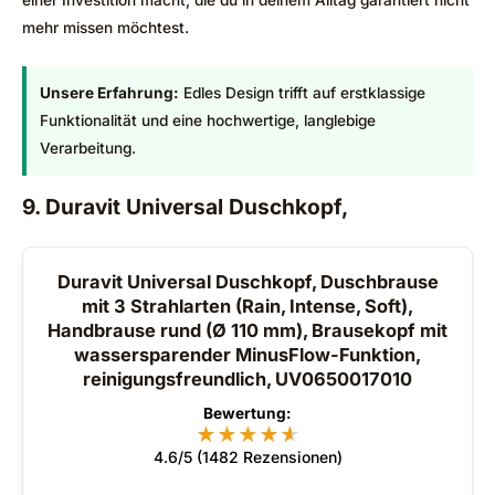
einer Investition macht, die du in deinem Alltag garantiert nicht
mehr missen möchtest.
Unsere Erfahrung:
Edles Design trifft auf erstklassige
Funktionalität und eine hochwertige, langlebige
Verarbeitung.
9. Duravit Universal Duschkopf,
Duravit Universal Duschkopf, Duschbrause
mit 3 Strahlarten (Rain, Intense, Soft),
Handbrause rund (Ø 110 mm), Brausekopf mit
wassersparender MinusFlow-Funktion,
reinigungsfreundlich, UV0650017010
Bewertung:
★
★
★
★
★
★
4.6/5 (1482 Rezensionen)