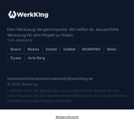
Dein Werkzeug-Vergleichsportal. Wir helfen dir, das perfekte
Werkzeug für dein Projekt zu finden.
TOP-MARKEN
Bosch
Makita
Einhell
DeWalt
WORKPRO
Miele
Dyson
Acta Berg
Impressum
Datenschutz
Cookies
info@werkking.de
© 2026 Werkking
* Affiliate-Links: Bei Bestellungen über unsere Partner erhalten wir eine
kleine Provision. Für dich entstehen keine Mehrkosten. Als Amazon-Partner
verdienen wir an qualifizierten Verkäufen.
Widerrufsrecht