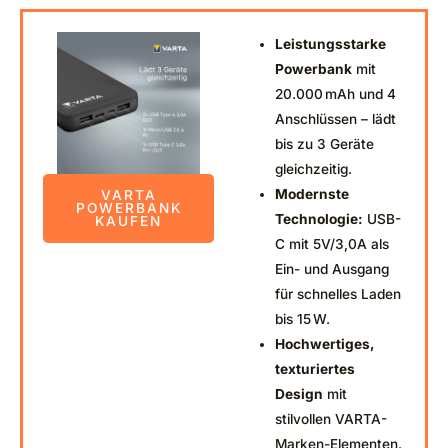
Leistungsstarke
Powerbank
mit
20.000 mAh und 4
Anschlüssen – lädt
bis zu 3 Geräte
gleichzeitig.
Modernste
VARTA
POWERBANK
Technologie:
USB-
KAUFEN
C mit 5V/3,0A als
Ein- und Ausgang
für schnelles Laden
bis 15 W.
Hochwertiges,
texturiertes
Design
mit
stilvollen VARTA-
Marken-Elementen.