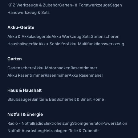
KFZ-Werkzeuge & Zubehör
Garten- & Forstwerkzeuge
Sägen
Handwerkzeug & Sets
Akku-Geräte
Akku & Akkuladegeräte
Akku Werkzeug Sets
Gartenscheren
Haushaltsgeräte
Akku-Schleifer
Akku-Multifunktionswerkzeug
Garten
Gartenschere
Akku-Motorhacken
Rasentrimmer
Akku Rasentrimmer
Rasenmäher
Akku Rasenmäher
Haus & Haushalt
Staubsauger
Sanitär & Bad
Sicherheit & Smart Home
Notfall & Energie
Radio - Notfallradio
Elektroheizung
Stromgenerator
Powerstation
Notfall-Ausrüstung
Heizanlagen-Teile & Zubehör