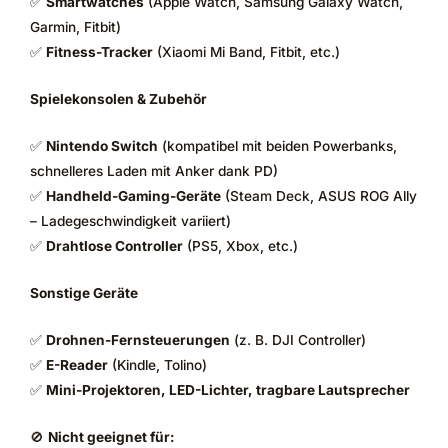
✅
Smartwatches
(Apple Watch, Samsung Galaxy Watch,
Garmin, Fitbit)
✅
Fitness-Tracker
(Xiaomi Mi Band, Fitbit, etc.)
Spielekonsolen & Zubehör
✅
Nintendo Switch
(kompatibel mit beiden Powerbanks,
schnelleres Laden mit Anker dank PD)
✅
Handheld-Gaming-Geräte
(Steam Deck, ASUS ROG Ally
– Ladegeschwindigkeit variiert)
✅
Drahtlose Controller
(PS5, Xbox, etc.)
Sonstige Geräte
✅
Drohnen-Fernsteuerungen
(z. B. DJI Controller)
✅
E-Reader
(Kindle, Tolino)
✅
Mini-Projektoren, LED-Lichter, tragbare Lautsprecher
🚫
Nicht geeignet für: