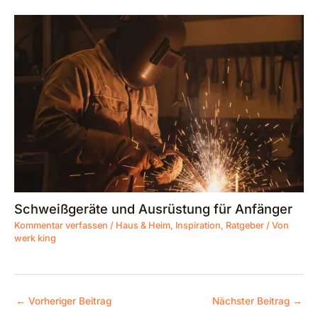
Schweißgeräte und Ausrüstung für Anfänger
Kommentar verfassen
/
Haus & Heim
,
Inspiration
,
Ratgeber
/ Von
werk king
←
Vorheriger Beitrag
Nächster Beitrag
→