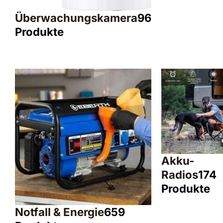
Überwachungskamera
96
Produkte
Akku-
Radios
174
Produkte
Notfall & Energie
659