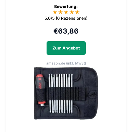
Bewertung:
★
★
★
★
★
5.0/5 (6 Rezensionen)
€
63,86
Zum Angebot
amazon.de (inkl. MwSt)