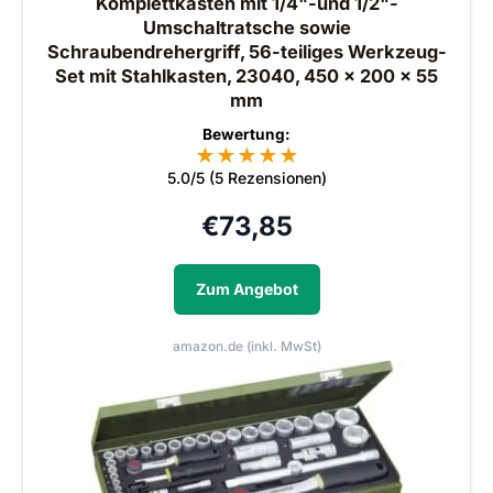
Komplettkasten mit 1/4"-und 1/2"-
Umschaltratsche sowie
Schraubendrehergriff, 56-teiliges Werkzeug-
Set mit Stahlkasten, 23040, 450 x 200 x 55
mm
Bewertung:
★
★
★
★
★
5.0/5 (5 Rezensionen)
€
73,85
Zum Angebot
amazon.de (inkl. MwSt)