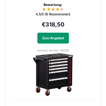
Bewertung:
★
★
★
★
★
★
4.5/5 (6 Rezensionen)
€
318,50
Zum Angebot
amazon.de (inkl. MwSt)