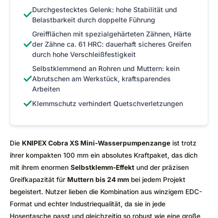
Durchgestecktes Gelenk: hohe Stabilität und
✓
Belastbarkeit durch doppelte Führung
Greifflächen mit spezialgehärteten Zähnen, Härte
✓
der Zähne ca. 61 HRC: dauerhaft sicheres Greifen
durch hohe Verschleißfestigkeit
Selbstklemmend an Rohren und Muttern: kein
✓
Abrutschen am Werkstück, kraftsparendes
Arbeiten
✓
Klemmschutz verhindert Quetschverletzungen
Die
KNIPEX Cobra XS Mini-Wasserpumpenzange
ist trotz
ihrer kompakten 100 mm ein absolutes Kraftpaket, das dich
mit ihrem enormen
Selbstklemm-Effekt
und der präzisen
Greifkapazität für
Muttern bis 24 mm
bei jedem Projekt
begeistert. Nutzer lieben die Kombination aus winzigem EDC-
Format und echter Industriequalität, da sie in jede
Hosentasche passt und gleichzeitig so robust wie eine große