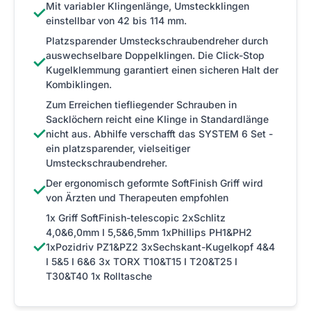
Mit variabler Klingenlänge, Umsteckklingen
✓
einstellbar von 42 bis 114 mm.
Platzsparender Umsteckschraubendreher durch
auswechselbare Doppelklingen. Die Click-Stop
✓
Kugelklemmung garantiert einen sicheren Halt der
Kombiklingen.
Zum Erreichen tiefliegender Schrauben in
Sacklöchern reicht eine Klinge in Standardlänge
✓
nicht aus. Abhilfe verschafft das SYSTEM 6 Set -
ein platzsparender, vielseitiger
Umsteckschraubendreher.
Der ergonomisch geformte SoftFinish Griff wird
✓
von Ärzten und Therapeuten empfohlen
1x Griff SoftFinish-telescopic 2xSchlitz
4,0&6,0mm I 5,5&6,5mm 1xPhillips PH1&PH2
✓
1xPozidriv PZ1&PZ2 3xSechskant-Kugelkopf 4&4
I 5&5 I 6&6 3x TORX T10&T15 I T20&T25 I
T30&T40 1x Rolltasche