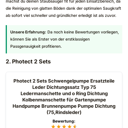
machst du deinen Staubsauger fit für jeden Einsatzbereich, da
die Reinigung von glatten Böden dank der optimalen Saugkraft
ab sofort viel schneller und gründlicher erledigt ist als zuvor.
Unsere Erfahrung:
Da noch keine Bewertungen vorliegen,
können Sie als Erster von der erstklassigen
Passgenauigkeit profitieren.
2. Photect 2 Sets
Photect 2 Sets Schwengelpumpe Ersatzteile
Leder Dichtungssatz Typ 75
Ledermanschette und o Ring Dichtung
Kolbenmanschette für Gartenpumpe
Handpumpe Brunnenpumpe Pumpe Dichtung
(75,Rindsleder)
Bewertung:
★
★
★
★
★
★