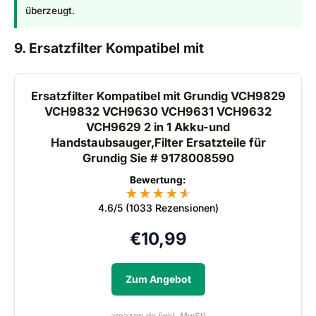
überzeugt.
9. Ersatzfilter Kompatibel mit
Ersatzfilter Kompatibel mit Grundig VCH9829
VCH9832 VCH9630 VCH9631 VCH9632
VCH9629 2 in 1 Akku-und
Handstaubsauger,Filter Ersatzteile für
Grundig Sie # 9178008590
Bewertung:
★
★
★
★
★
★
4.6/5 (1033 Rezensionen)
€
10,99
Zum Angebot
amazon.de (inkl. MwSt)