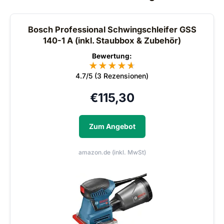
Bosch Professional Schwingschleifer GSS
140-1 A (inkl. Staubbox & Zubehör)
Bewertung:
★
★
★
★
★
★
4.7/5 (3 Rezensionen)
€
115,30
Zum Angebot
amazon.de (inkl. MwSt)