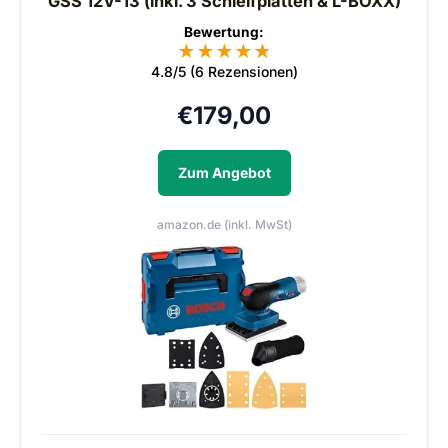
GSS 12V-13 (inkl. 3 Schleifplatten & L-BOXX)
Bewertung:
★
★
★
★
★
★
4.8/5 (6 Rezensionen)
€
179,00
Zum Angebot
amazon.de (inkl. MwSt)