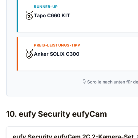
RUNNER-UP
🥈
Tapo C660 KIT
PREIS-LEISTUNGS-TIPP
🥉
Anker SOLIX C300
👇 Scrolle nach unten für 
10. eufy Security eufyCam
eufy Security eufyCam 2C 2-Kamera-Set, 