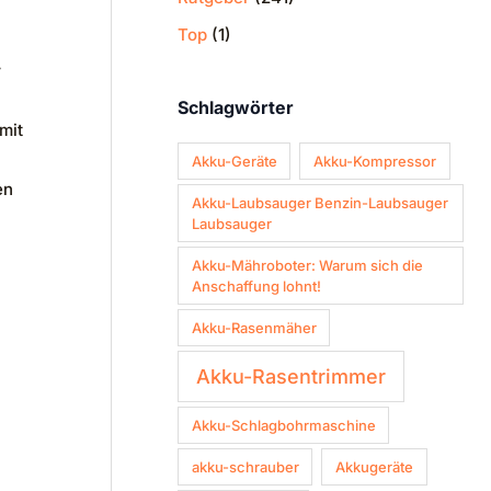
Top
(1)
r
Schlagwörter
mit
Akku-Geräte
Akku-Kompressor
en
Akku-Laubsauger Benzin-Laubsauger
Laubsauger
Akku-Mähroboter: Warum sich die
Anschaffung lohnt!
Akku-Rasenmäher
Akku-Rasentrimmer
Akku-Schlagbohrmaschine
akku-schrauber
Akkugeräte