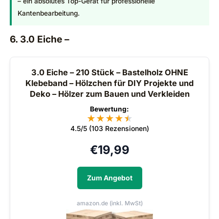
– ein absolutes Top-Gerät für professionelle
Kantenbearbeitung.
6. 3.0 Eiche –
3.0 Eiche – 210 Stück – Bastelholz OHNE
Klebeband – Hölzchen für DIY Projekte und
Deko – Hölzer zum Bauen und Verkleiden
Bewertung:
★
★
★
★
★
★
4.5/5 (103 Rezensionen)
€
19,99
Zum Angebot
amazon.de (inkl. MwSt)