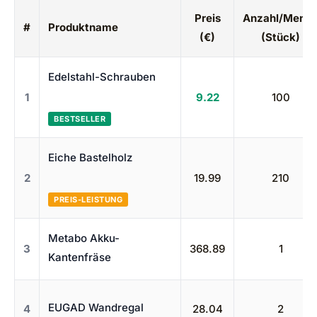
Preis
Anzahl/Meng
#
Produktname
(€)
(Stück)
Edelstahl-Schrauben
1
9.22
100
BESTSELLER
Eiche Bastelholz
2
19.99
210
PREIS-LEISTUNG
Metabo Akku-
3
368.89
1
Kantenfräse
EUGAD Wandregal
4
28.04
2