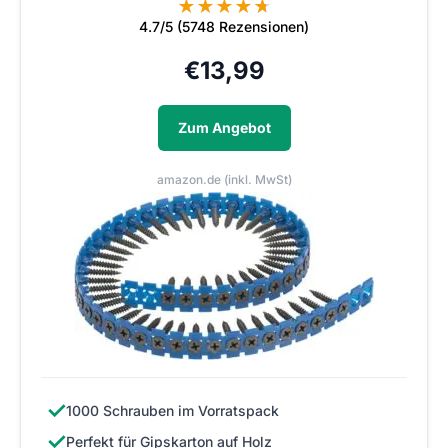
★
★
★
★
★
★
4.7/5 (5748 Rezensionen)
€
13,99
Zum Angebot
amazon.de (inkl. MwSt)
✓
1000 Schrauben im Vorratspack
✓
Perfekt für Gipskarton auf Holz