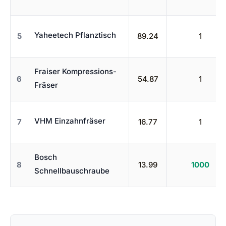
Yaheetech Pflanztisch
5
89.24
1
Fraiser Kompressions-
6
54.87
1
Fräser
VHM Einzahnfräser
7
16.77
1
Bosch
8
13.99
1000
Schnellbauschraube