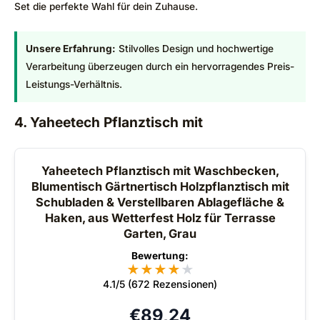
Set die perfekte Wahl für dein Zuhause.
Unsere Erfahrung:
Stilvolles Design und hochwertige
Verarbeitung überzeugen durch ein hervorragendes Preis-
Leistungs-Verhältnis.
4. Yaheetech Pflanztisch mit
Yaheetech Pflanztisch mit Waschbecken,
Blumentisch Gärtnertisch Holzpflanztisch mit
Schubladen & Verstellbaren Ablagefläche &
Haken, aus Wetterfest Holz für Terrasse
Garten, Grau
Bewertung:
★
★
★
★
★
★
4.1/5 (672 Rezensionen)
€
89,24