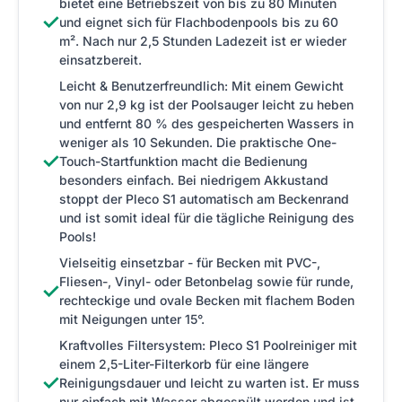
bietet eine Betriebszeit von bis zu 80 Minuten
✓
und eignet sich für Flachbodenpools bis zu 60
m². Nach nur 2,5 Stunden Ladezeit ist er wieder
einsatzbereit.
Leicht & Benutzerfreundlich: Mit einem Gewicht
von nur 2,9 kg ist der Poolsauger leicht zu heben
und entfernt 80 % des gespeicherten Wassers in
weniger als 10 Sekunden. Die praktische One-
✓
Touch-Startfunktion macht die Bedienung
besonders einfach. Bei niedrigem Akkustand
stoppt der Pleco S1 automatisch am Beckenrand
und ist somit ideal für die tägliche Reinigung des
Pools!
Vielseitig einsetzbar - für Becken mit PVC-,
Fliesen-, Vinyl- oder Betonbelag sowie für runde,
✓
rechteckige und ovale Becken mit flachem Boden
mit Neigungen unter 15°.
Kraftvolles Filtersystem: Pleco S1 Poolreiniger mit
einem 2,5-Liter-Filterkorb für eine längere
✓
Reinigungsdauer und leicht zu warten ist. Er muss
nur einfach mit Wasser abgespült werden und ist