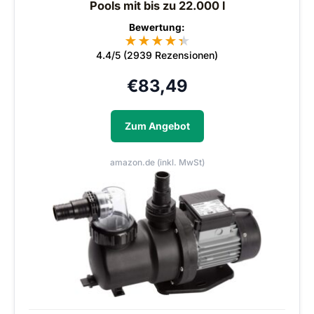
Pools mit bis zu 22.000 l
Bewertung:
★
★
★
★
★
★
4.4/5 (2939 Rezensionen)
€
83,49
Zum Angebot
amazon.de (inkl. MwSt)