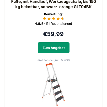
Füße, mit Handlauf, Werkzeugschale, bis 150
kg belastbar, schwarz-orange GLT04BK
Bewertung:
★
★
★
★
★
★
4.6/5 (111 Rezensionen)
€
59,99
Zum Angebot
amazon.de (inkl. MwSt)