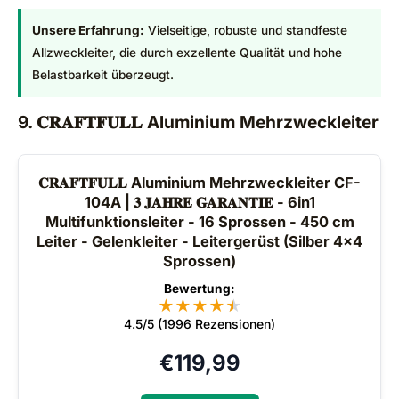
Unsere Erfahrung:
Vielseitige, robuste und standfeste
Allzweckleiter, die durch exzellente Qualität und hohe
Belastbarkeit überzeugt.
9. 𝐂𝐑𝐀𝐅𝐓𝐅𝐔𝐋𝐋 Aluminium Mehrzweckleiter
𝐂𝐑𝐀𝐅𝐓𝐅𝐔𝐋𝐋 Aluminium Mehrzweckleiter CF-
104A | 𝟑 𝐉𝐀𝐇𝐑𝐄 𝐆𝐀𝐑𝐀𝐍𝐓𝐈𝐄 - 6in1
Multifunktionsleiter - 16 Sprossen - 450 cm
Leiter - Gelenkleiter - Leitergerüst (Silber 4x4
Sprossen)
Bewertung:
★
★
★
★
★
★
4.5/5 (1996 Rezensionen)
€
119,99